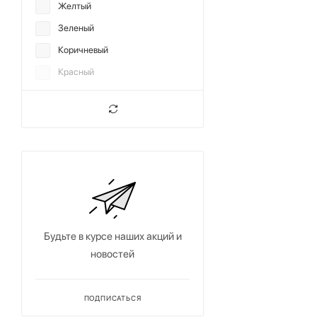
Желтый
Зеленый
Коричневый
Красный
Мультиколор
Оранжевый
Розовый
Серый
Синий
Фиолетовый
Хаки
Будьте в курсе наших акций и
Черный
новостей
ПОДПИСАТЬСЯ