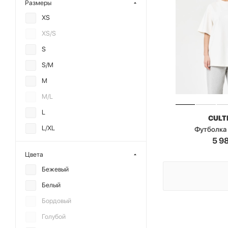
Размеры
XS
XS/S
S
S/M
M
M/L
L
CULT
L/XL
Футболка
5 9
XL
Цвета
XXL
Бежевый
XXL/XXXL
Белый
XXXL
Бордовый
OS
Голубой
2XS/XS