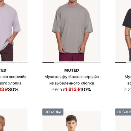
TED
MUTED
олка оверсайз
Мужская футболка оверсайз
Му
ного хлопка
из выбеленного хлопка
в
13
₽
30%
1 813
₽
30%
2 590
₽
3 2
НОВИНКА
НОВИН