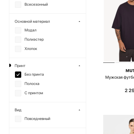
Всесезонный
Основной материал
Модал
Полиэстер
Хлопок
Принт
MU
Без принта
Мужская футб
Полоска
2 2
С принтом
Вид
Повседневный