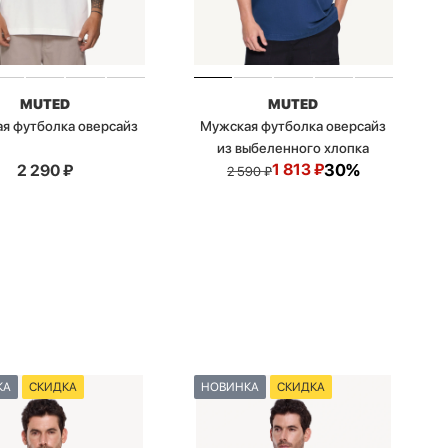
MUTED
MUTED
я футболка оверсайз
Мужская футболка оверсайз
из выбеленного хлопка
1 813
₽
30%
2 290
₽
2 590
₽
КА
СКИДКА
НОВИНКА
СКИДКА