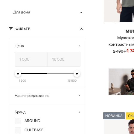
Для дома
ФИЛЬТР
MU
Мужское
контрастным
Цена
1 7
2 490
₽
1 500
16 500
Наши предложения
Бренд
НОВИНКА
СК
AROUND
CULTBASE