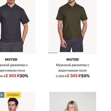
MUTED
MUTED
жской джемпер с
Мужской джемпер с
оротником поло
воротником поло
2 303
₽
30%
2 303
₽
30%
90
₽
3 290
₽
КА
СКИДКА