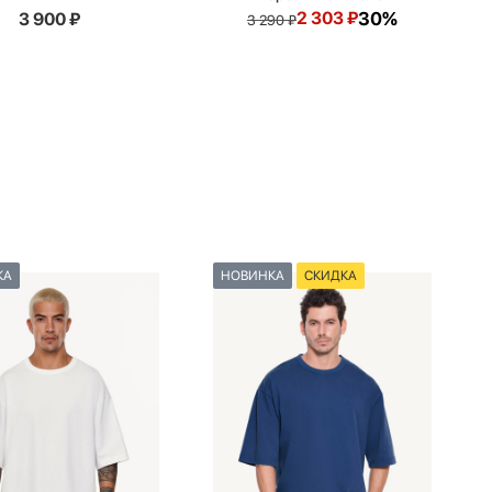
2 303
₽
30%
3 900
₽
3 290
₽
КА
НОВИНКА
СКИДКА