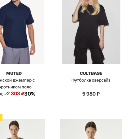
MUTED
CULTBASE
жской джемпер с
Футболка оверсайз
оротником поло
2 303
₽
30%
5 980
₽
90
₽
А