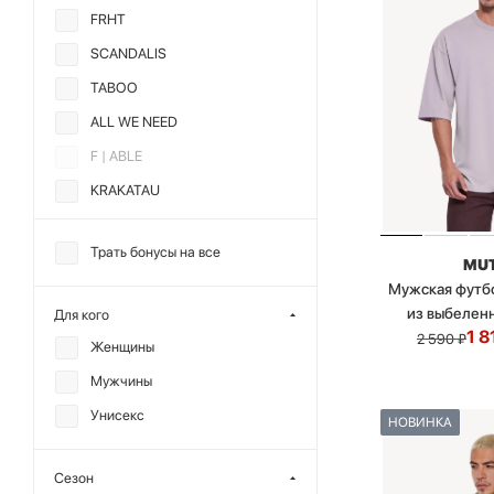
FRHT
SCANDALIS
TABOO
ALL WE NEED
F | ABLE
KRAKATAU
MUTED
Трать бонусы на все
SHVETSOV STORE
MU
Мужская футб
ГОША РУБЧИНСКИЙ
из выбелен
Для кого
1 8
2 590
₽
Женщины
Мужчины
Унисекс
НОВИНКА
Сезон