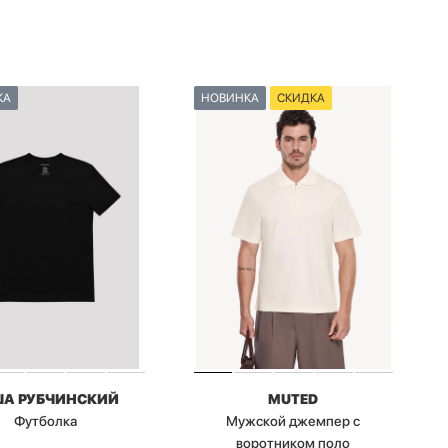
КА
НОВИНКА
СКИДКА
ША РУБЧИНСКИЙ
MUTED
Футболка
Мужской джемпер с
воротником поло