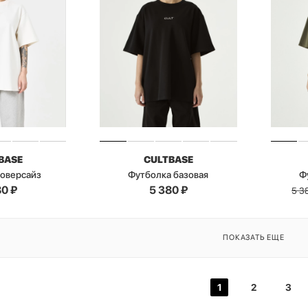
BASE
CULTBASE
 оверсайз
Футболка базовая
Ф
80
₽
5 380
₽
5 3
ПОКАЗАТЬ ЕЩЕ
1
2
3