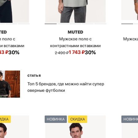
TED
MUTED
 поло с
Мужское поло с
Мужска
и вставками
контрастными вставками
43
₽
30%
1 743
₽
30%
2 490
₽
СТАТЬЯ
Топ 5 брендов, где можно найти супер
оверные футболки
ИДКА
НОВИНКА
СКИДКА
НОВИН