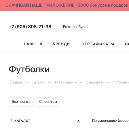
СКАЧИВАЙ НАШЕ ПРИЛОЖЕНИЕ | 3000 бонусов в подарок
+7 (905) 808-71-38
Екатеринбург
LABEL .B
БРЕНДЫ
СЕРТИФИКАТЫ
С
Футболки
—
—
—
—
Главная
Каталог
Мужчинам
Одежда
Футболки
Без принта
С принтом
По умолчанию (возра
КАТАЛОГ