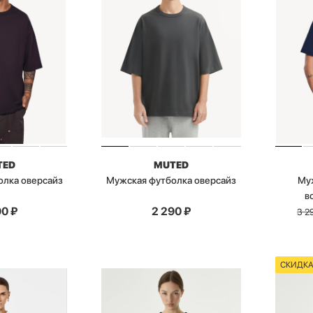
TED
MUTED
олка оверсайз
Мужская футболка оверсайз
Му
в
90
₽
2 290
₽
3 2
СКИДК