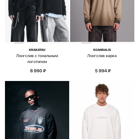
KRAKATAU
SCANDALIS
Лонгслив с тональным
Лонгслив варка
логотипом
8 990
₽
5 994
₽