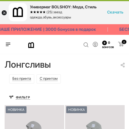
Универмаг BOLSHOY: Мода, Стиль
Скачать
☆☆☆☆☆
★★★★★
(25) звезд
одежда, обувь, аксессуары
Е ПРИЛОЖЕНИЕ | 3000 бонусов в подарок
БЕСПЛ
0
0
БОНУСОВ
Лонгсливы
Без принта
С принтом
ФИЛЬТР
НОВИНКА
НОВИНКА