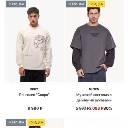
НОВИНКА
НОВИНКА
СКИДКА
FRHT
MUTED
Лонгслив "Свора"
Мужской лонгслив с
двойными рукавами
9 990
₽
2 990
₽
2 093
₽
30%
НОВИНКА
СКИДКА