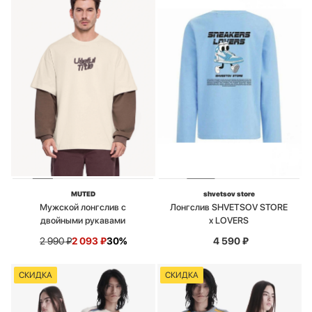
MUTED
shvetsov store
Мужской лонгслив с
Лонгслив SHVETSOV STORE
двойными рукавами
x LOVERS
2 990
₽
2 093
₽
30%
4 590
₽
СКИДКА
СКИДКА