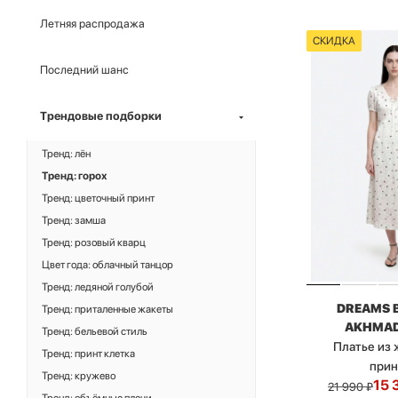
Летняя распродажа
СКИДКА
Последний шанс
Трендовые подборки
Тренд: лён
Тренд: горох
Тренд: цветочный принт
Тренд: замша
Тренд: розовый кварц
Цвет года: облачный танцор
Тренд: ледяной голубой
DREAMS 
Тренд: приталенные жакеты
AKHMAD
Тренд: бельевой стиль
Платье из 
Тренд: принт клетка
при
Тренд: кружево
15 
21 990
₽