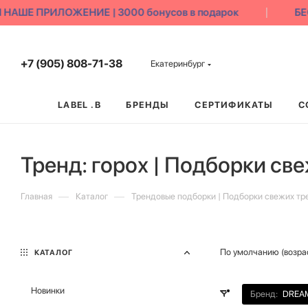
ШЕ ПРИЛОЖЕНИЕ | 3000 бонусов в подарок
БЕСП
+7 (905) 808-71-38
Екатеринбург
LABEL .B
БРЕНДЫ
СЕРТИФИКАТЫ
С
Тренд: горох | Подборки св
—
—
Главная
Каталог
Трендовые подборки | Подборки свежих тр
По умолчанию (возра
КАТАЛОГ
Новинки
Бренд:
DREA