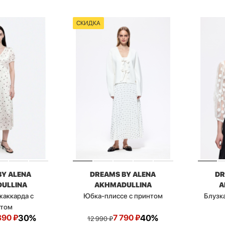
СКИДКА
BY ALENA
DREAMS BY ALENA
DR
ULLINA
AKHMADULLINA
A
жаккарда с
Юбка-плиссе с принтом
Блузка
нтом
390
₽
30%
7 790
₽
40%
12 990
₽