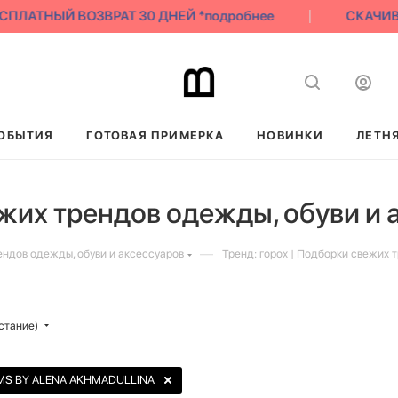
ЛАТНЫЙ ВОЗВРАТ 30 ДНЕЙ *подробнее
СКАЧИВАЙ 
ОБЫТИЯ
ГОТОВАЯ ПРИМЕРКА
НОВИНКИ
ЛЕТН
ежих трендов одежды, обуви и 
—
ендов одежды, обуви и аксессуаров
Тренд: горох | Подборки свежих 
стание)
MS BY ALENA AKHMADULLINA