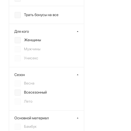
ANMUSE
Трать бонусы на все
CHARMSTORE
DREAMS BY ALENA
Для кого
AKHMADULLINA
Женщины
REFERT
Мужчины
SBALO
Унисекс
Сезон
Весна
Всесезонный
Лето
Основной материал
Бамбук