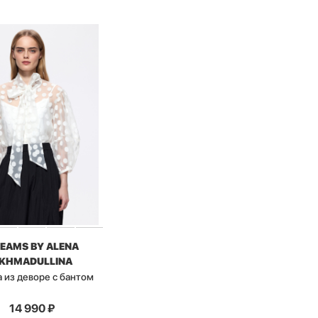
EAMS BY ALENA
KHMADULLINA
 из деворе с бантом
14 990
₽