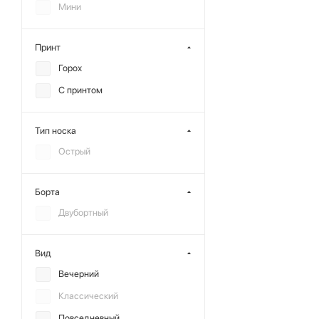
Мини
Принт
Горох
С принтом
Тип носка
Острый
Борта
Двубортный
Вид
Вечерний
Классический
Повседневный