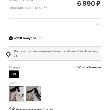
6 990
₽
ШтрихКод:
2200912924571
+210
бонусов
Доступно для самовывоза из Универмага Большой на Малышева,
71.
Размер
Таблица Размеров
OS
Цвет
Бесплатный возврат 30 дней