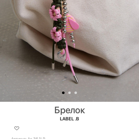
Брелок
LABEL .B
Артикул:
Ac.36.1LP