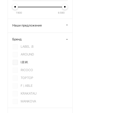
1 900
6 590
Наши предложения
Бренд
LABEL .B
AROUND
I.B.W.
RICOCO
TOPTOP
F | ABLE
KRAKATAU
MANKOVA