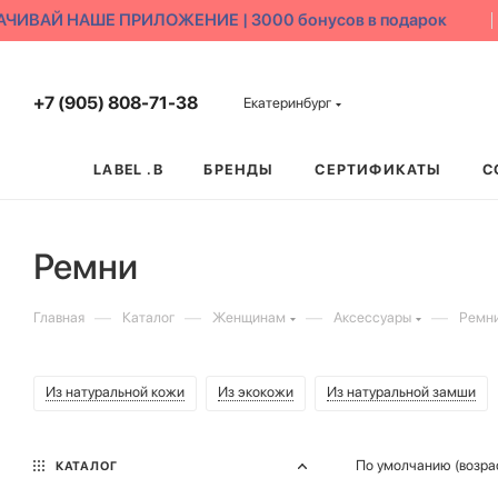
ИВАЙ НАШЕ ПРИЛОЖЕНИЕ | 3000 бонусов в подарок
+7 (905) 808-71-38
Екатеринбург
LABEL .B
БРЕНДЫ
СЕРТИФИКАТЫ
С
Ремни
—
—
—
—
Главная
Каталог
Женщинам
Аксессуары
Ремн
Из натуральной кожи
Из экокожи
Из натуральной замши
По умолчанию (возра
КАТАЛОГ