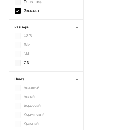
Полиэстер
Экокожа
Размеры
XS/S
S/M
M/L
OS
Цвета
Бежевый
Белый
Бордовый
Коричневый
Красный