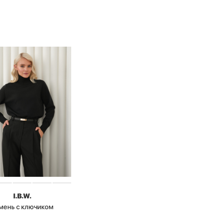
I.B.W.
мень с ключиком