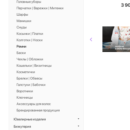
Головные уборы
3 9
Перчатки | Варежки | Митенки
Шарфы
Манишки
Снуды
Косынки | Платки
Колготки | Носки
Ремни
Баски
Чехлы | Обложки
Кошельки | Визитницы
Косметички
Брелки | Обвесы
Галстуки | Бабочки
Воротники
Ключницы
Аксессуары для волос
Брендированная продукция
Ювелирные изделия
Бижутерия