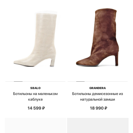
SBALO
GRANDERA
Ботильоны на маленьком
Ботильоны демисезонные из
каблуке
натуральной замши
14 599
₽
18 990
₽