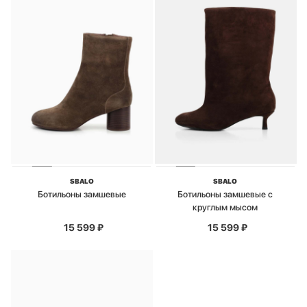
SBALO
SBALO
Ботильоны замшевые
Ботильоны замшевые с
круглым мысом
15 599
₽
15 599
₽