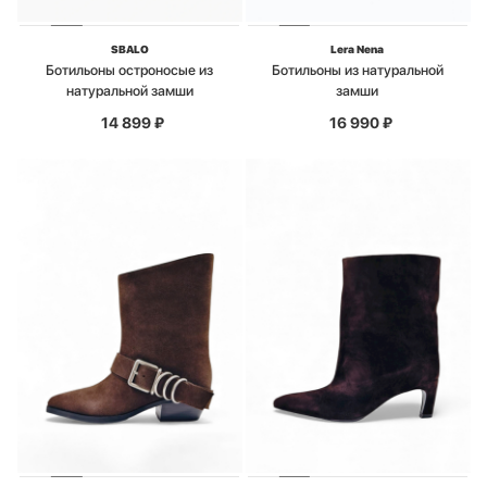
SBALO
Lera Nena
Ботильоны остроносые из
Ботильоны из натуральной
натуральной замши
замши
14 899
₽
16 990
₽