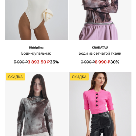
Shtripling
KRAKATAU
Боди-купальник
Боди из сетчатой ткани
5 990
₽
3 893.50
₽
35%
9 990
₽
6 990
₽
30%
СКИДКА
СКИДКА