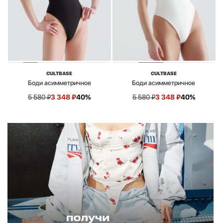
CULTBASE
CULTBASE
Боди асимметричное
Боди асимметричное
5 580
₽
3 348
₽
40%
5 580
₽
3 348
₽
40%