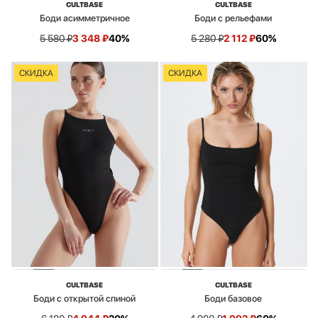
CULTBASE
CULTBASE
Боди асимметричное
Боди с рельефами
5 580
₽
3 348
₽
40%
5 280
₽
2 112
₽
60%
СКИДКА
СКИДКА
CULTBASE
CULTBASE
Боди с открытой спиной
Боди базовое