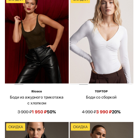
Ricoco
TOPTOP
Боди из ажурного трикотажа
Боди со сборкой
с хлопком
3 900
₽
1 950
₽
50%
4 990
₽
3 990
₽
20%
СКИДКА
СКИДКА