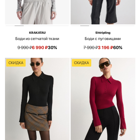
KRAKATAU
Shtripling
Боди из сетчатой ткани
Боди с пуговицами
9 990
₽
6 990
₽
30%
7 990
₽
3 196
₽
60%
СКИДКА
СКИДКА