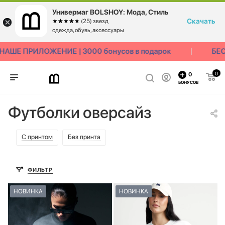
Универмаг BOLSHOY: Мода, Стиль
Скачать
☆☆☆☆☆
★★★★★
(25) звезд
одежда, обувь, аксессуары
Е ПРИЛОЖЕНИЕ | 3000 бонусов в подарок
БЕСПЛ
0
0
БОНУСОВ
Футболки оверсайз
С принтом
Без принта
ФИЛЬТР
НОВИНКА
НОВИНКА