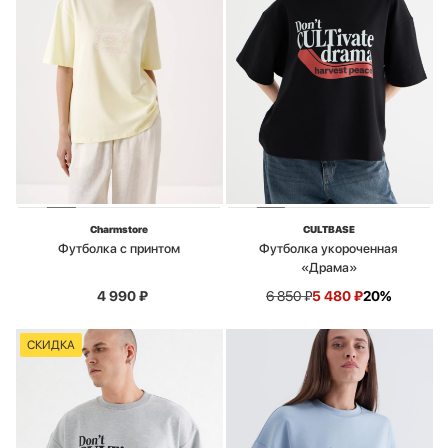
Charmstore
CULTBASE
Футболка с принтом
Футболка укороченная
«Драма»
4 990
₽
6 850
₽
5 480
₽
20%
СКИДКА