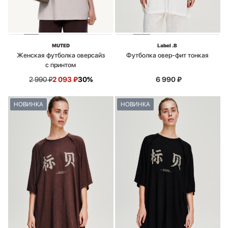
MUTED
Label .B
Женская футболка оверсайз
Футболка овер-фит тонкая
с принтом
2 990
₽
2 093
₽
30%
6 990
₽
НОВИНКА
НОВИНКА