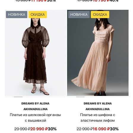
15 990
₽
11 190
₽
30%
17 990
₽
10 790
₽
40%
НОВИНКА
СКИДКА
НОВИНКА
СКИДКА
DREAMS BY ALENA
DREAMS BY ALENA
AKHMADULLINA
AKHMADULLINA
Платье из шелковой органзы
Платье из шифона с
с вышивкой
эластичным лифом
29 990
₽
20 990
₽
30%
22 990
₽
16 090
₽
30%