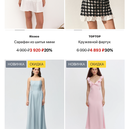
Ricoco
TOPTOP
Сарафан из шитья мини
Кружевной фартук
4 900
₽
3 920
₽
20%
6 990
₽
4 893
₽
30%
НОВИНКА
СКИДКА
НОВИНКА
СКИДКА