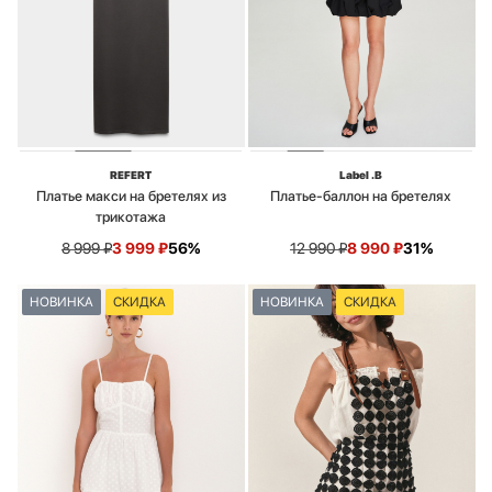
REFERT
Label .B
Платье макси на бретелях из
Платье-баллон на бретелях
трикотажа
8 999
₽
3 999
₽
56%
12 990
₽
8 990
₽
31%
НОВИНКА
СКИДКА
НОВИНКА
СКИДКА