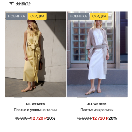
ФИЛЬТР
НОВИНКА
СКИДКА
НОВИНКА
СКИДКА
ALL WE NEED
ALL WE NEED
Платье с узлом на талии
Платье из крапивы
15 900
₽
12 720
₽
20%
15 900
₽
12 720
₽
20%