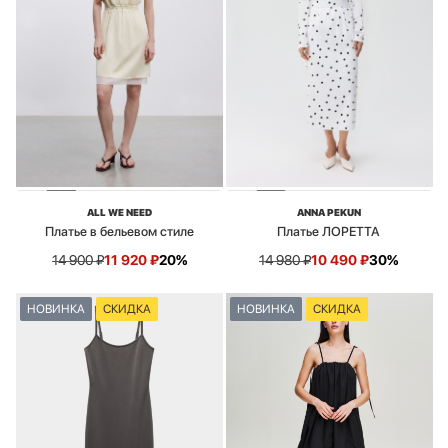
ALL WE NEED
ANNA PEKUN
Платье в бельевом стиле
Платье ЛОРЕТТА
14 900
₽
11 920
₽
20%
14 980
₽
10 490
₽
30%
НОВИНКА
СКИДКА
НОВИНКА
СКИДКА