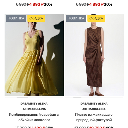
6 990
₽
4 893
₽
30%
6 990
₽
4 893
₽
30%
НОВИНКА
СКИДКА
НОВИНКА
СКИДКА
DREAMS BY ALENA
DREAMS BY ALENA
AKHMADULLINA
AKHMADULLINA
Комбинированный сарафан с
Платье из жаккарда с
юбкой из лиоцелла
природной фактурой