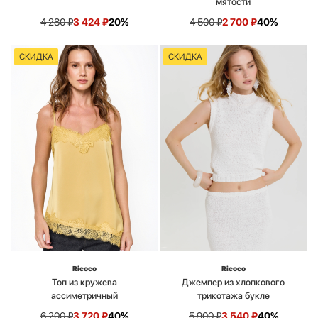
мятости
4 280
₽
3 424
₽
20%
4 500
₽
2 700
₽
40%
СКИДКА
СКИДКА
Ricoco
Ricoco
Топ из кружева
Джемпер из хлопкового
ассиметричный
трикотажа букле
6 200
₽
3 720
₽
40%
5 900
₽
3 540
₽
40%