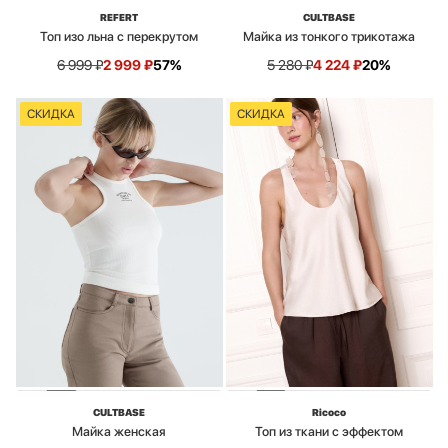
REFERT
CULTBASE
Топ изо льна с перекрутом
Майка из тонкого трикотажа
6 999
₽
2 999
₽
57%
5 280
₽
4 224
₽
20%
СКИДКА
СКИДКА
CULTBASE
Ricoco
Майка женская
Топ из ткани с эффектом