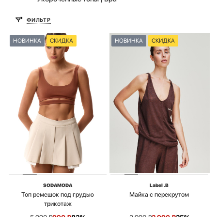
ФИЛЬТР
НОВИНКА
СКИДКА
НОВИНКА
СКИДКА
SODAMODA
Label .B
Топ ремешок под грудью
Майка с перекрутом
трикотаж