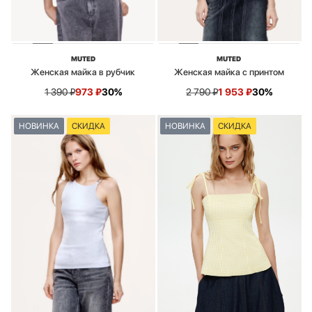
MUTED
MUTED
Женская майка в рубчик
Женская майка с принтом
1 390
₽
973
₽
30%
2 790
₽
1 953
₽
30%
НОВИНКА
СКИДКА
НОВИНКА
СКИДКА