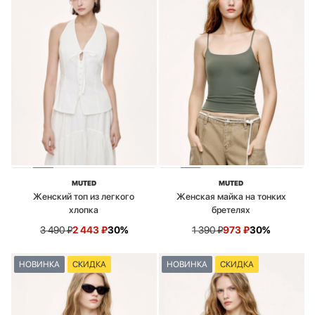
MUTED
MUTED
Женский топ из легкого
Женская майка на тонких
хлопка
бретелях
3 490
₽
2 443
₽
30%
1 390
₽
973
₽
30%
НОВИНКА
СКИДКА
НОВИНКА
СКИДКА