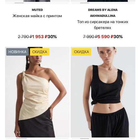
MUTED
DREAMS BY ALENA
Женская майка с принтом
AKHMADULLINA
Топ из сирсакера на тонких
бретелях
2 790
₽
1 953
₽
30%
7 990
₽
5 590
₽
30%
НОВИНКА
СКИДКА
СКИДКА