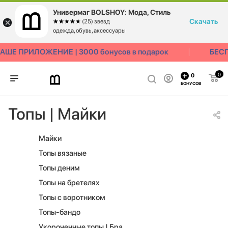
Универмаг BOLSHOY: Мода, Стиль
Скачать
☆☆☆☆☆
★★★★★
(25) звезд
одежда, обувь, аксессуары
 ПРИЛОЖЕНИЕ | 3000 бонусов в подарок
БЕСПЛА
0
0
БОНУСОВ
Топы | Майки
Майки
Топы вязаные
Топы деним
Топы на бретелях
Топы с воротником
Топы-бандо
Укороченные топы | Бра