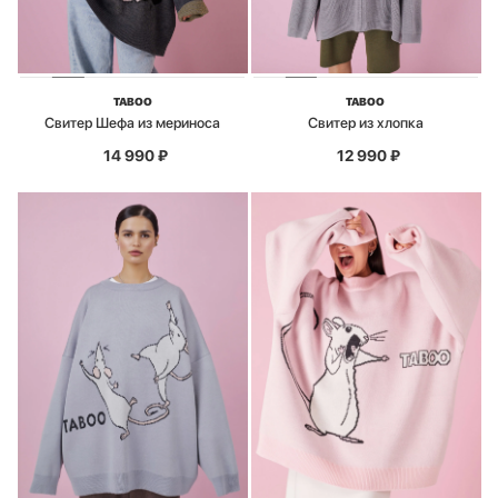
TABOO
TABOO
Свитер Шефа из мериноса
Свитер из хлопка
14 990
₽
12 990
₽