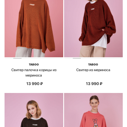
TABOO
TABOO
Свитер палочка корицы из
Свитер из мериноса
мериноса
13 990
₽
13 990
₽