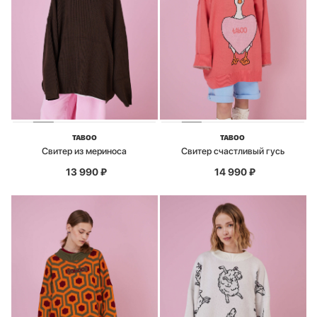
TABOO
TABOO
Свитер из мериноса
Свитер счастливый гусь
13 990
₽
14 990
₽