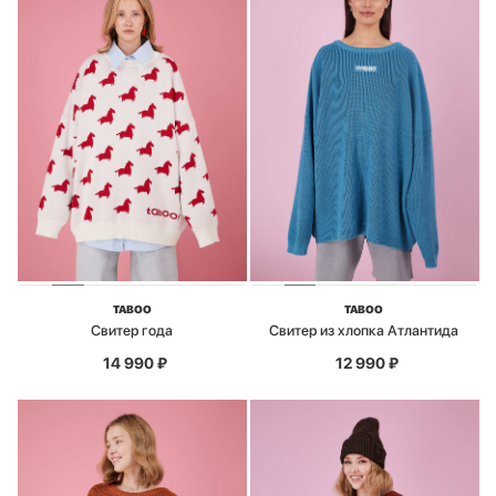
TABOO
TABOO
Свитер года
Свитер из хлопка Атлантида
14 990
₽
12 990
₽