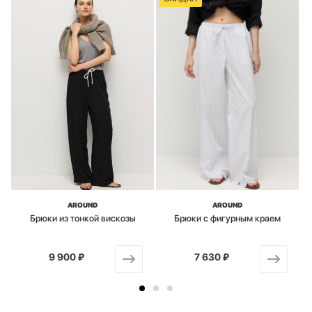
AROUND
AROUND
Брюки из тонкой вискозы
Брюки с фигурным краем
9 900 ₽
от
7 630 ₽
от