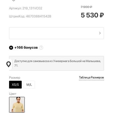
7 900
₽
Артикул:
219_131VC02
5 530
₽
ШтрихКод:
4670388415428
+166
бонусов
Доступно для самовывоза из Универмага Большой на Малышева,
71.
Размер
Таблица Размеров
XS/S
M/L
Цвет