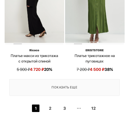
Ricoco
ERISTSTORE
Платье макси из трикотажа
Платье трикотажное на
с открытой спиной
пуговицах
5 900
₽
4 720
₽
20%
7 200
₽
4 500
₽
38%
ПОКАЗАТЬ ЕЩЕ
1
2
3
12