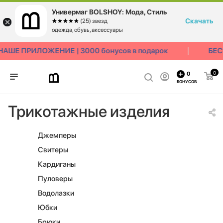
Универмаг BOLSHOY: Мода, Стиль
Скачать
☆☆☆☆☆
★★★★★
(25) звезд
одежда, обувь, аксессуары
Е ПРИЛОЖЕНИЕ | 3000 бонусов в подарок
БЕСПЛ
0
0
БОНУСОВ
Трикотажные изделия
Джемперы
Свитеры
Кардиганы
Пуловеры
Водолазки
Юбки
Брюки