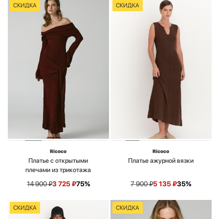
СКИДКА
СКИДКА
Ricoco
Ricoco
Платье с открытыми
Платье ажурной вязки
плечами из трикотажа
14 900
₽
3 725
₽
75%
7 900
₽
5 135
₽
35%
СКИДКА
СКИДКА