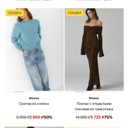
СКИДКА
СКИДКА
Ricoco
Ricoco
Свитер из хлопка
Платье с открытыми
плечами из трикотажа
5 900
₽
2 950
₽
50%
14 900
₽
3 725
₽
75%