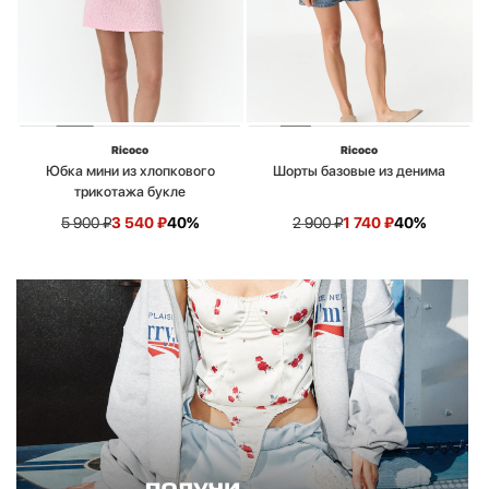
Ricoco
Ricoco
Юбка мини из хлопкового
Шорты базовые из денима
трикотажа букле
5 900
₽
3 540
₽
40%
2 900
₽
1 740
₽
40%