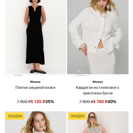
Ricoco
Ricoco
Платье ажурной вязки
Кардиган из хлопкового
трикотажа букле
7 900
₽
5 135
₽
35%
7 900
₽
4 740
₽
40%
СКИДКА
СКИДКА