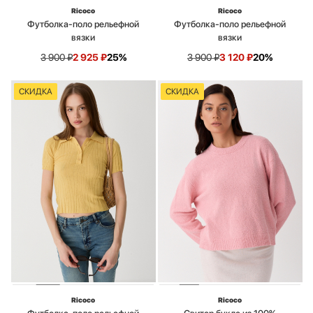
Ricoco
Ricoco
Футболка-поло рельефной
Футболка-поло рельефной
вязки
вязки
3 900
₽
2 925
₽
25%
3 900
₽
3 120
₽
20%
СКИДКА
СКИДКА
Ricoco
Ricoco