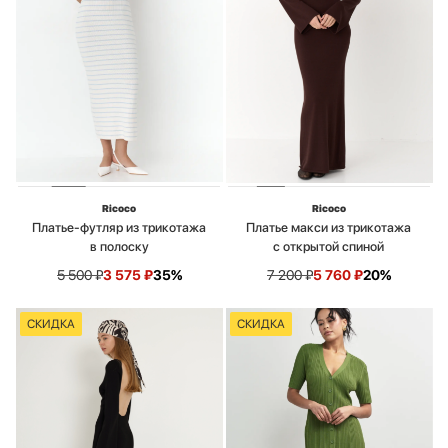
Ricoco
Ricoco
Платье-футляр из трикотажа
Платье макси из трикотажа
в полоску
с открытой спиной
5 500
₽
3 575
₽
35%
7 200
₽
5 760
₽
20%
СКИДКА
СКИДКА