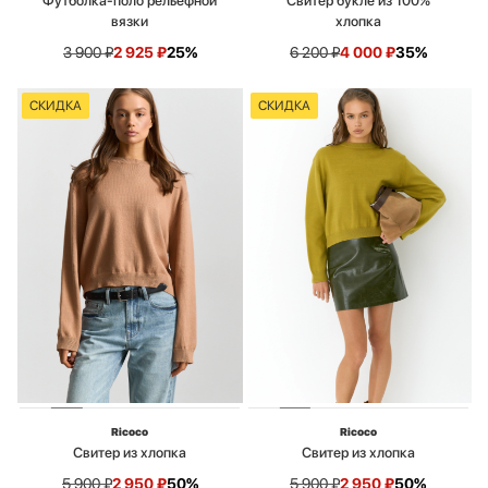
Футболка-поло рельефной
Свитер букле из 100%
вязки
хлопка
3 900
₽
2 925
₽
25%
6 200
₽
4 000
₽
35%
СКИДКА
СКИДКА
Ricoco
Ricoco
Свитер из хлопка
Свитер из хлопка
5 900
₽
2 950
₽
50%
5 900
₽
2 950
₽
50%