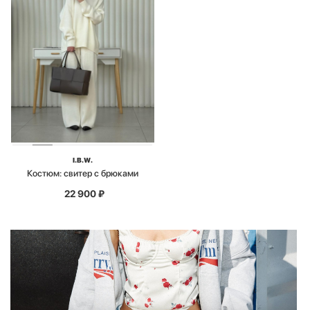
I.B.W.
Костюм: свитер с брюками
22 900
₽