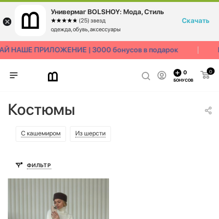
Универмаг BOLSHOY: Мода, Стиль
Скачать
☆☆☆☆☆
★★★★★
(25) звезд
одежда, обувь, аксессуары
Й НАШЕ ПРИЛОЖЕНИЕ | 3000 бонусов в подарок
0
0
БОНУСОВ
Костюмы
С кашемиром
Из шерсти
ФИЛЬТР