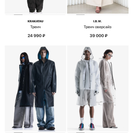
KRAKATAU
I.B.W.
Тренч
Тренч оверсайз
24 990
₽
39 000
₽