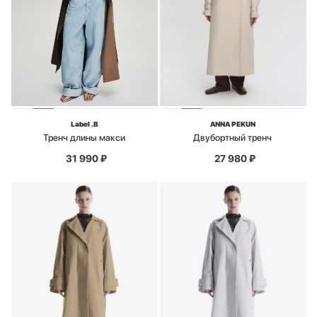
Label .B
ANNA PEKUN
Тренч длины макси
Двубортный тренч
31 990
₽
27 980
₽