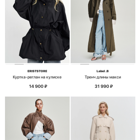
ERISTSTORE
Label .B
Куртка-реглан на кулиске
Тренч длины макси
14 900
₽
31 990
₽