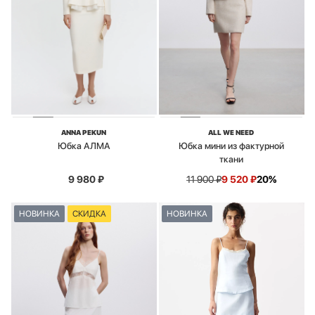
ANNA PEKUN
ALL WE NEED
Юбка АЛМА
Юбка мини из фактурной
ткани
9 980
₽
11 900
₽
9 520
₽
20%
НОВИНКА
СКИДКА
НОВИНКА