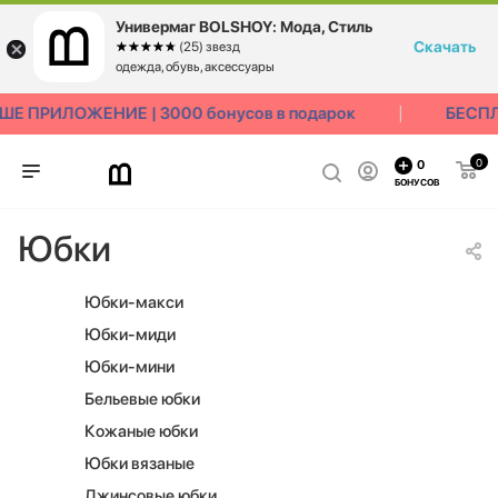
Универмаг BOLSHOY: Мода, Стиль
Скачать
☆☆☆☆☆
★★★★★
(25) звезд
одежда, обувь, аксессуары
ПРИЛОЖЕНИЕ | 3000 бонусов в подарок
БЕСПЛАТ
0
0
БОНУСОВ
Юбки
Юбки-макси
Юбки-миди
Юбки-мини
Бельевые юбки
Кожаные юбки
Юбки вязаные
Джинсовые юбки