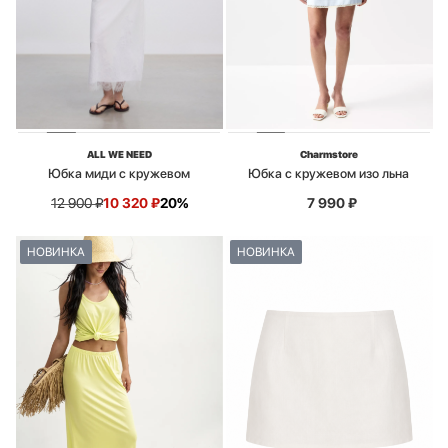
ALL WE NEED
Charmstore
Юбка миди с кружевом
Юбка с кружевом изо льна
12 900
₽
10 320
₽
20%
7 990
₽
НОВИНКА
НОВИНКА