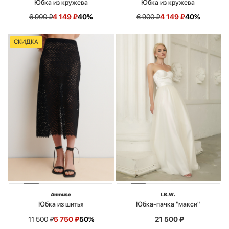
Юбка из кружева
Юбка из кружева
6 900
₽
4 149
₽
40%
6 900
₽
4 149
₽
40%
СКИДКА
Anmuse
I.B.W.
Юбка из шитья
Юбка-пачка "макси"
11 500
₽
5 750
₽
50%
21 500
₽