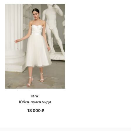
I.B.W.
Юбка-пачка миди
18 000
₽