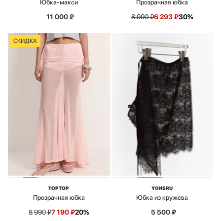
Юбка-макси
Прозрачная юбка
11 000
₽
8 990
₽
6 293
₽
30%
СКИДКА
TOPTOP
YONSRU
Прозрачная юбка
Юбка из кружева
8 990
₽
7 190
₽
20%
5 500
₽