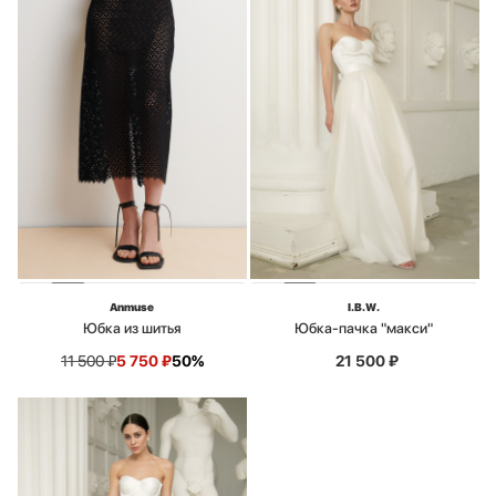
Anmuse
I.B.W.
Юбка из шитья
Юбка-пачка "макси"
11 500
₽
5 750
₽
50%
21 500
₽