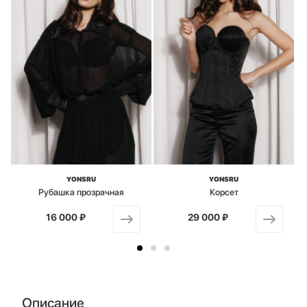
YONSRU
YONSRU
Рубашка прозрачная
Корсет
16 000 ₽
от
29 000 ₽
от
Описание