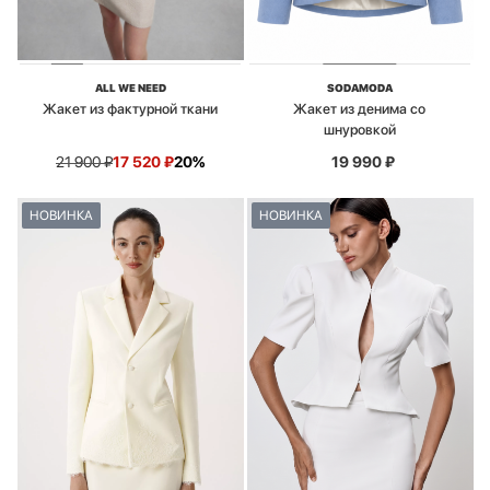
ALL WE NEED
SODAMODA
Жакет из фактурной ткани
Жакет из денима со
шнуровкой
21 900
₽
17 520
₽
20%
19 990
₽
НОВИНКА
НОВИНКА