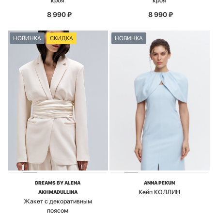
кроя
кроя
8 990
₽
8 990
₽
НОВИНКА
СКИДКА
НОВИНКА
DREAMS BY ALENA
ANNA PEKUN
Кейп КОЛЛИН
AKHMADULLINA
Жакет с декоративным
поясом