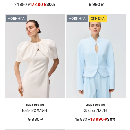
24 990
₽
17 490
₽
30%
9 980
₽
НОВИНКА
НОВИНКА
СКИДКА
ANNA PEKUN
ANNA PEKUN
Кейп КОЛЛИН
Жакет ЛАЙН
9 980
₽
19 980
₽
13 990
₽
30%