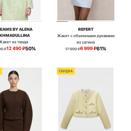
EAMS BY ALENA
REFERT
KHMADULLINA
Жакет с объемными рукавами
Жакет из твида
из сатина
12 490
₽
50%
6 999
₽
61%
90
₽
17 999
₽
А
СКИДКА