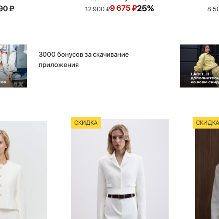
9 675
₽
25%
90
₽
12 900
₽
8 5
3000 бонусов за скачивание
приложения
СКИДКА
СКИДК