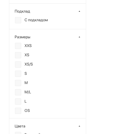
Подклад
С подкладом
Размеры
XXS
XS
XS/S
S
M
M/L
L
OS
40
Цвета
44