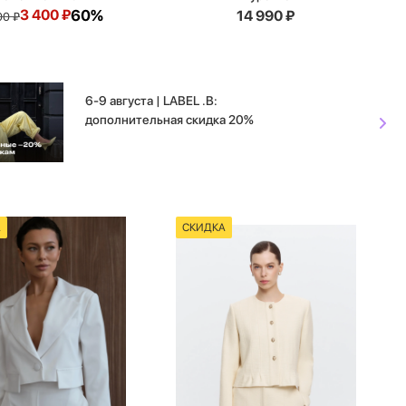
3 400
₽
60%
14 990
₽
00
₽
6-9 августа | LABEL .B:
дополнительная скидка 20%
А
СКИДКА