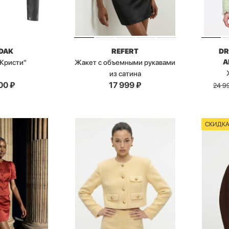
DAK
REFERT
DR
A
"Кристи"
Жакет с объемными рукавами
из сатина
00
₽
17 999
₽
24 9
СКИДК