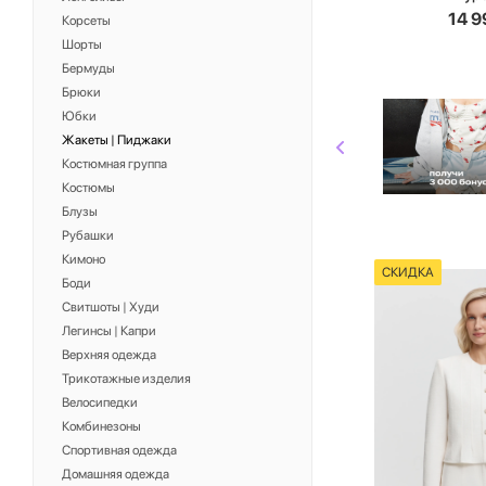
14 9
Корсеты
Шорты
Бермуды
Брюки
Юбки
Жакеты | Пиджаки
Костюмная группа
Костюмы
Блузы
Рубашки
Кимоно
СКИДКА
Боди
Свитшоты | Худи
Легинсы | Капри
Верхняя одежда
Трикотажные изделия
Велосипедки
Комбинезоны
Спортивная одежда
Домашняя одежда