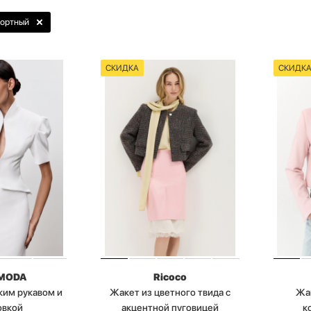
ортный
СКИДКА
СКИДК
MODA
Ricoco
ким рукавом и
Жакет из цветного твида с
Жа
овкой
акцентной пуговицей
к