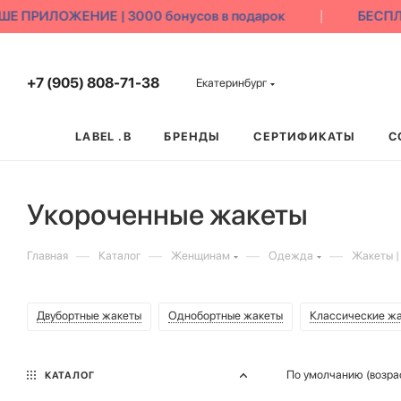
ИЛОЖЕНИЕ | 3000 бонусов в подарок
БЕСПЛАТН
+7 (905) 808-71-38
Екатеринбург
LABEL .B
БРЕНДЫ
СЕРТИФИКАТЫ
С
Укороченные жакеты
—
—
—
—
Главная
Каталог
Женщинам
Одежда
Жакеты |
Двубортные жакеты
Однобортные жакеты
Классические ж
По умолчанию (возра
КАТАЛОГ