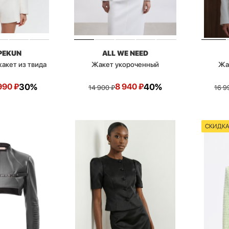
PEKUN
ALL WE NEED
акет из твида
Жакет укороченный
Жа
990
₽
30%
8 940
₽
40%
14 900
₽
16 9
СКИДК