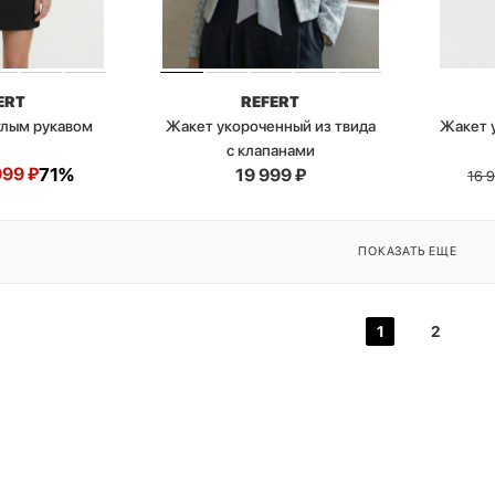
ERT
REFERT
глым рукавом
Жакет укороченный из твида
Жакет 
с клапанами
999
₽
71%
19 999
₽
16 
ПОКАЗАТЬ ЕЩЕ
1
2