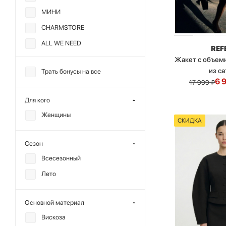
МИНИ
CHARMSTORE
ALL WE NEED
REF
DREAMS BY ALENA
Жакет с объем
AKHMADULLINA
из с
Трать бонусы на все
6 
17 999
₽
REFERT
Для кого
SHTRIPLING
Женщины
СКИДКА
Сезон
Всесезонный
Лето
Основной материал
Вискоза