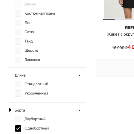
Деним
Костюмная ткань
Лен
REF
Сатин
Жакет с окру
Твид
4 
16 999
₽
Шерсть
Экокожа
Длина
Стандартный
Укороченный
Борта
Двубортный
Однобортный