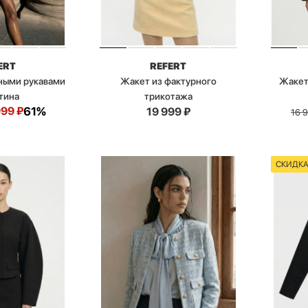
ERT
REFERT
ными рукавами
Жакет из фактурного
Жакет
атина
трикотажа
999
₽
61%
19 999
₽
16 
СКИДК