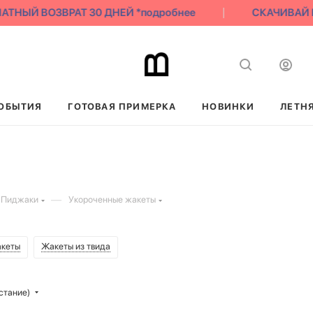
ЫЙ ВОЗВРАТ 30 ДНЕЙ *подробнее
СКАЧИВАЙ НАШЕ
ОБЫТИЯ
ГОТОВАЯ ПРИМЕРКА
НОВИНКИ
ЛЕТН
—
 Пиджаки
Укороченные жакеты
акеты
Жакеты из твида
стание)