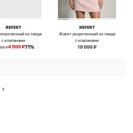
REFERT
REFERT
укороченный из твида
Жакет укороченный из твида
с клапанами
с клапанами
4 999
₽
71%
19 999
₽
999
₽