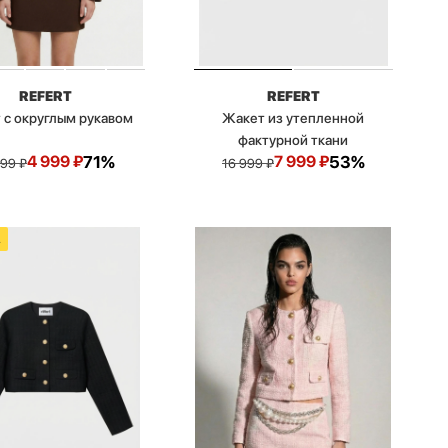
REFERT
REFERT
 с округлым рукавом
Жакет из утепленной
фактурной ткани
4 999
₽
71%
7 999
₽
53%
999
₽
16 999
₽
А