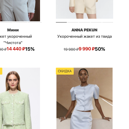
Мини
ANNA PEKUN
кет укороченный
Укороченный жакет из твида
"Чистота"
14 440
₽
15%
9 990
₽
50%
90
₽
19 980
₽
А
СКИДКА