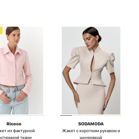
А
Ricoco
SODAMODA
кет из фактурной
Жакет с коротким рукавом и
остюмной ткани
шнуровкой