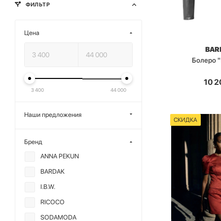
ФИЛЬТР
Цена
BAR
Болеро 
10 2
3 400
44 000
Наши предложения
СКИДКА
Бренд
ANNA PEKUN
BARDAK
I.B.W.
RICOCO
SODAMODA