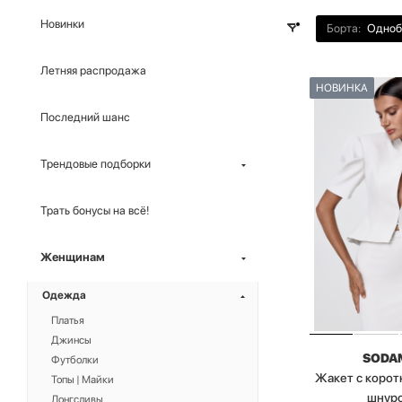
Новинки
Борта:
Одноб
Летняя распродажа
НОВИНКА
Последний шанс
Трендовые подборки
Трать бонусы на всё!
Женщинам
Одежда
Платья
Джинсы
SODA
Футболки
Жакет с корот
Топы | Майки
шнур
Лонгсливы