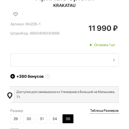
KRAKATAU
Артикул:
Rm229-1
11 990
₽
ШтрихКод:
4650406030666
Осталась 1 шт
+360
бонусов
Доступно для самовывоза из Универмага Большой на Малышева,
71.
Размер
Таблица Размеров
29
30
31
34
36