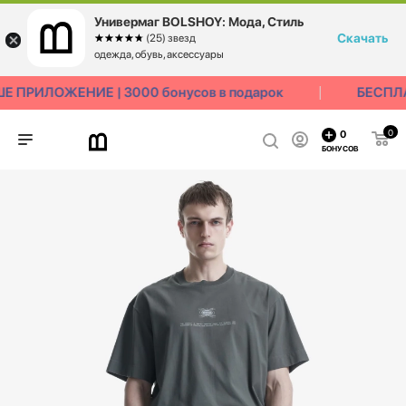
Универмаг BOLSHOY: Мода, Стиль
Скачать
☆☆☆☆☆
★★★★★
(25) звезд
одежда, обувь, аксессуары
 ПРИЛОЖЕНИЕ | 3000 бонусов в подарок
БЕСПЛА
0
0
БОНУСОВ