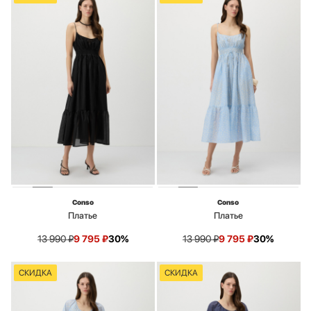
Conso
Conso
Платье
Платье
13 990
₽
9 795
₽
30%
13 990
₽
9 795
₽
30%
СКИДКА
СКИДКА