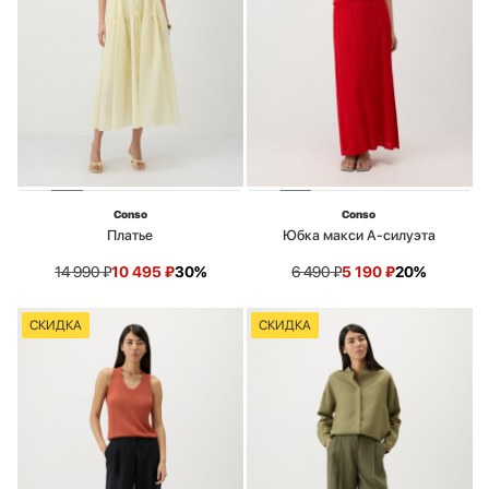
Conso
Conso
Платье
Юбка макси А-силуэта
14 990
₽
10 495
₽
30%
6 490
₽
5 190
₽
20%
СКИДКА
СКИДКА