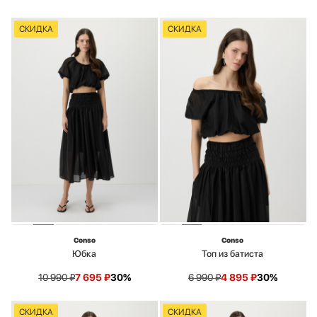
СКИДКА
СКИДКА
Conso
Conso
Юбка
Топ из батиста
10 990
₽
7 695
₽
30%
6 990
₽
4 895
₽
30%
СКИДКА
СКИДКА