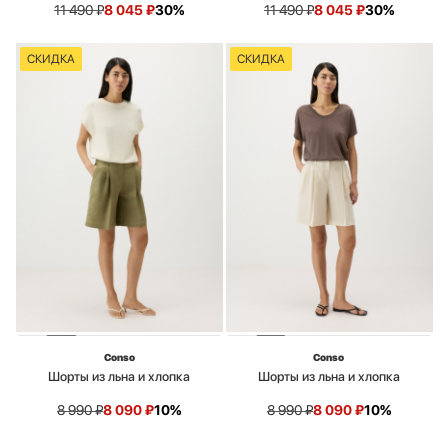
11 490
₽
8 045
₽
30%
11 490
₽
8 045
₽
30%
СКИДКА
СКИДКА
Conso
Conso
Шорты из льна и хлопка
Шорты из льна и хлопка
8 990
₽
8 090
₽
10%
8 990
₽
8 090
₽
10%