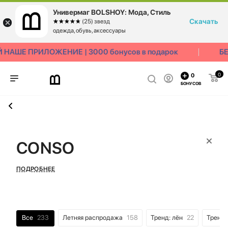
Универмаг BOLSHOY: Мода, Стиль
Скачать
☆☆☆☆☆
★★★★★
(25) звезд
одежда, обувь, аксессуары
АШЕ ПРИЛОЖЕНИЕ | 3000 бонусов в подарок
БЕС
0
0
БОНУСОВ
CONSO
ПОДРОБНЕЕ
Все
233
Летняя распродажа
158
Тренд: лён
22
Тренд: