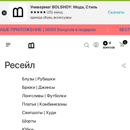
Универмаг BOLSHOY: Мода, Стиль
Скачать
☆☆☆☆☆
★★★★★
(25) звезд
одежда, обувь, аксессуары
 ПРИЛОЖЕНИЕ | 3000 бонусов в подарок
БЕСПЛА
0
0
БОНУСОВ
Ресейл
Блузы | Рубашки
Брюки | Джинсы
Лонгсливы | Футболки
Платья | Комбинезоны
Свитшоты | Худи
Шорты
Юбки