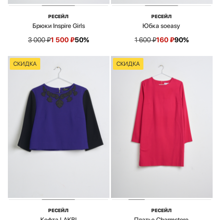
РЕСЕЙЛ
РЕСЕЙЛ
Брюки Inspire Girls
Юбка soeasy
3 000
₽
1 500
₽
50%
1 600
₽
160
₽
90%
СКИДКА
СКИДКА
РЕСЕЙЛ
РЕСЕЙЛ
Кофта LAKBI
Платье Charmstore