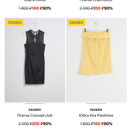
1 600
₽
160
₽
90%
2 000
₽
200
₽
90%
СКИДКА
СКИДКА
РЕСЕЙЛ
РЕСЕЙЛ
Платье Concept club
Юбка Kira Plastinina
2 000
₽
200
₽
90%
1 600
₽
160
₽
90%