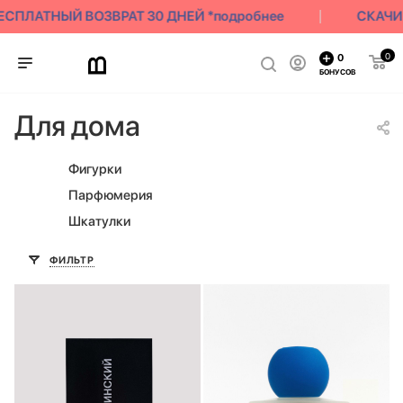
СПЛАТНЫЙ ВОЗВРАТ 30 ДНЕЙ *подробнее
СКАЧИВА
0
0
БОНУСОВ
Для дома
Фигурки
Парфюмерия
Шкатулки
ФИЛЬТР