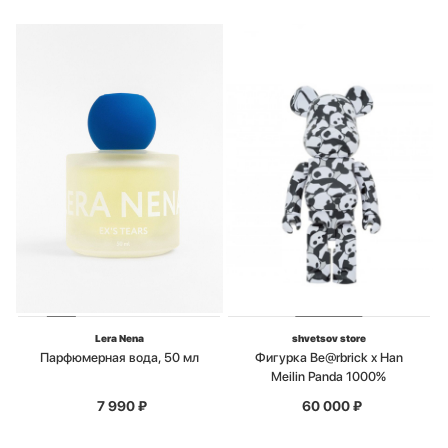
Lera Nena
shvetsov store
Парфюмерная вода, 50 мл
Фигурка Be@rbrick x Han
Meilin Panda 1000%
7 990
₽
60 000
₽