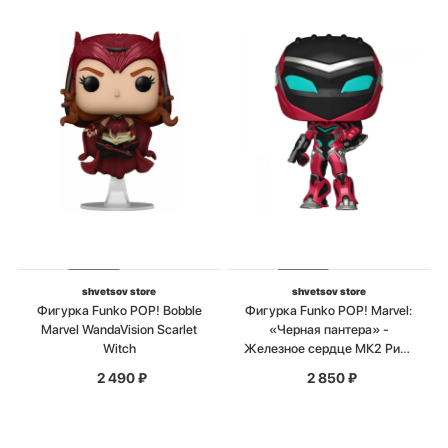
shvetsov store
shvetsov store
Фигурка Funko POP! Bobble
Фигурка Funko POP! Marvel:
Marvel WandaVision Scarlet
«Черная пантера» -
Witch
Железное сердце МК2 Рири
Уильямс
2 490
₽
2 850
₽