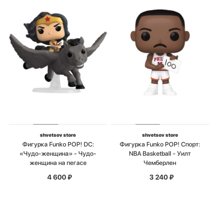
shvetsov store
shvetsov store
Фигурка Funko POP! DC:
Фигурка Funko POP! Спорт:
«Чудо-женщина» - Чудо-
NBA Basketball - Уилт
женщина на пегасе
Чемберлен
4 600
₽
3 240
₽