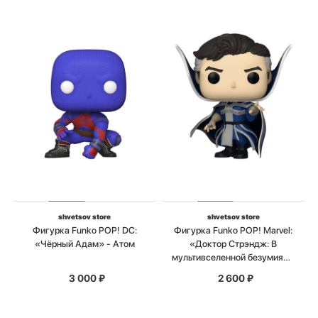
shvetsov store
shvetsov store
Фигурка Funko POP! DC:
Фигурка Funko POP! Marvel:
«Чёрный Адам» - Атом
«Доктор Стрэндж: В
мультивселенной безумия» -
Доктор Стрэндж
3 000
₽
2 600
₽