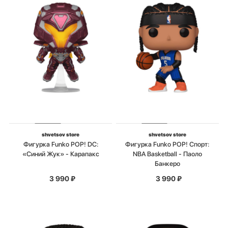
shvetsov store
shvetsov store
Фигурка Funko POP! DC:
Фигурка Funko POP! Спорт:
«Синий Жук» - Карапакс
NBA Basketball - Паоло
Банкеро
3 990
₽
3 990
₽