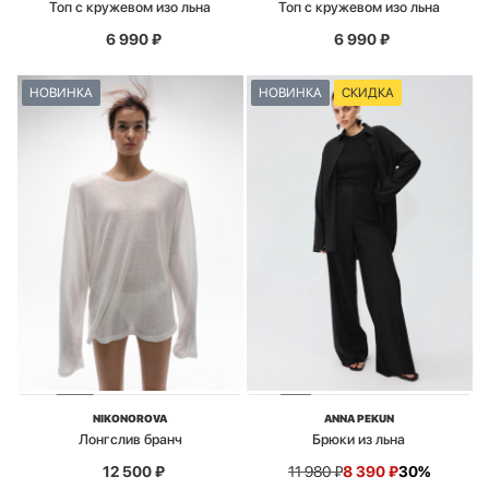
Топ с кружевом изо льна
Топ с кружевом изо льна
6 990
₽
6 990
₽
НОВИНКА
НОВИНКА
СКИДКА
NIKONOROVA
ANNA PEKUN
Лонгслив бранч
Брюки из льна
12 500
₽
11 980
₽
8 390
₽
30%