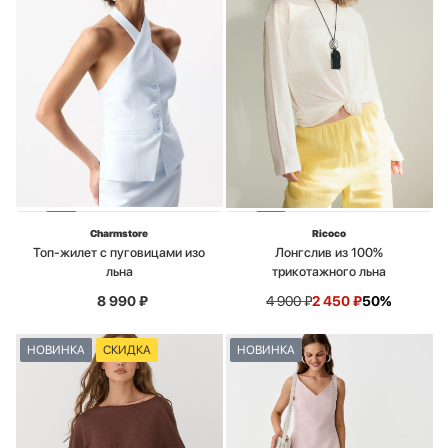
Charmstore
Ricoco
Топ-жилет с пуговицами изо
Лонгслив из 100%
льна
трикотажного льна
8 990
₽
4 900
₽
2 450
₽
50%
НОВИНКА
СКИДКА
НОВИНКА