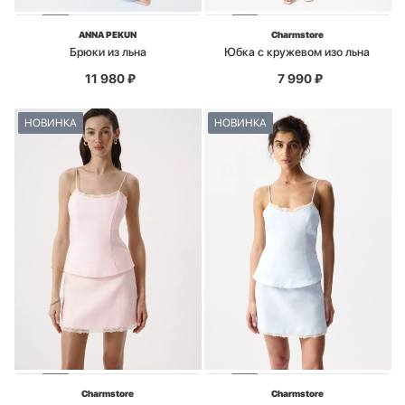
ANNA PEKUN
Charmstore
Брюки из льна
Юбка с кружевом изо льна
11 980
₽
7 990
₽
НОВИНКА
НОВИНКА
Charmstore
Charmstore