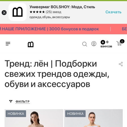
Универмаг BOLSHOY: Мода, Стиль
Скачать
☆☆☆☆☆
★★★★★
(25) звезд
одежда, обувь, аксессуары
АШЕ ПРИЛОЖЕНИЕ | 3000 бонусов в подарок
БЕС
0
0
БОНУСОВ
Тренд: лён | Подборки
свежих трендов одежды,
обуви и аксессуаров
ФИЛЬТР
НОВИНКА
НОВИНКА