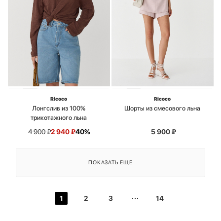
Ricoco
Ricoco
Лонгслив из 100%
Шорты из смесового льна
трикотажного льна
4 900
₽
2 940
₽
40%
5 900
₽
ПОКАЗАТЬ ЕЩЕ
1
2
3
14