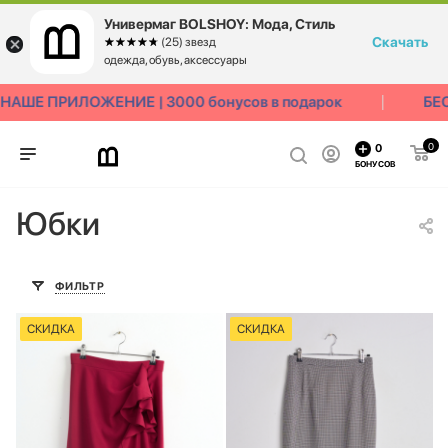
Универмаг BOLSHOY: Мода, Стиль
Скачать
☆☆☆☆☆
★★★★★
(25) звезд
одежда, обувь, аксессуары
АШЕ ПРИЛОЖЕНИЕ | 3000 бонусов в подарок
БЕС
0
0
БОНУСОВ
Юбки
ФИЛЬТР
СКИДКА
СКИДКА