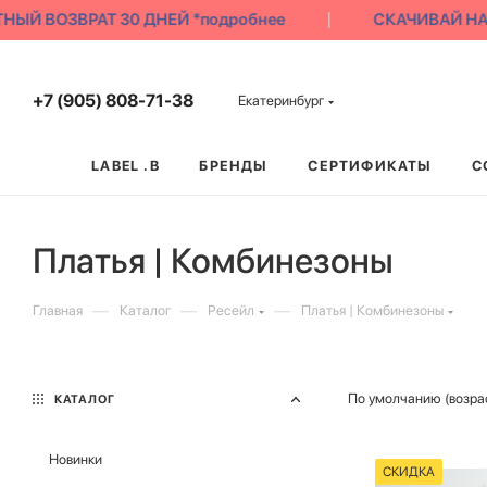
Й ВОЗВРАТ 30 ДНЕЙ *подробнее
СКАЧИВАЙ НАШЕ
+7 (905) 808-71-38
Екатеринбург
LABEL .B
БРЕНДЫ
СЕРТИФИКАТЫ
С
Платья | Комбинезоны
—
—
—
Главная
Каталог
Ресейл
Платья | Комбинезоны
По умолчанию (возра
КАТАЛОГ
Новинки
СКИДКА