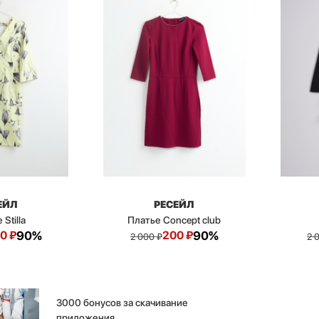
ЕЙЛ
РЕСЕЙЛ
Stilla
Платье Concept club
0
₽
90%
200
₽
90%
2 000
₽
2 
3000 бонусов за скачивание
приложения