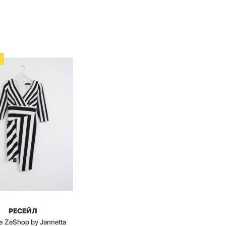
А
РЕСЕЙЛ
е ZeShop by Jannetta