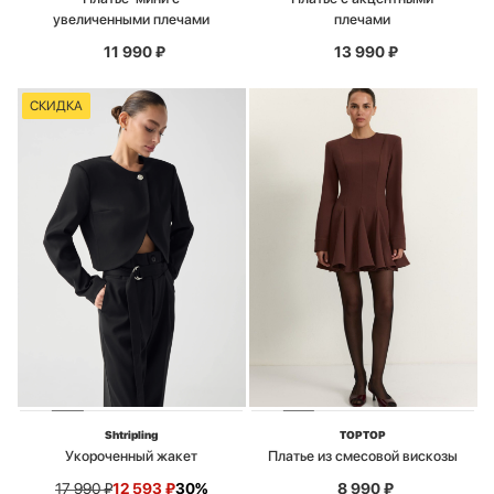
увеличенными плечами
плечами
11 990
₽
13 990
₽
СКИДКА
Shtripling
TOPTOP
Укороченный жакет
Платье из смесовой вискозы
17 990
₽
12 593
₽
30%
8 990
₽