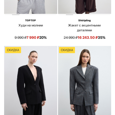
TOPTOP
Shtripling
Худи на молнии
Жакет с акцентными
деталями
9 990
₽
7 990
₽
20%
24 990
₽
16 243.50
₽
35%
СКИДКА
СКИДКА