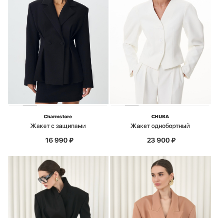
Charmstore
CHUBA
Жакет с защипами
Жакет однобортный
16 990
₽
23 900
₽