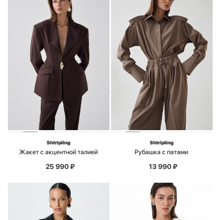
Shtripling
Shtripling
Жакет с акцентной талией
Рубашка с патами
25 990
₽
13 990
₽