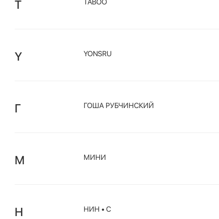
T
TABOO
Y
YONSRU
Г
ГОША РУБЧИНСКИЙ
М
МИНИ
Н
НИН • С