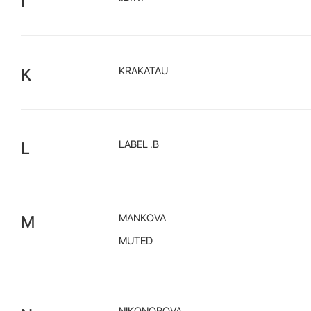
I
K
KRAKATAU
L
LABEL .B
M
MANKOVA
MUTED