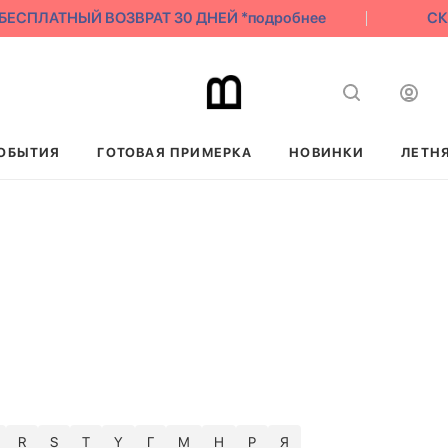
ЕСПЛАТНЫЙ ВОЗВРАТ 30 ДНЕЙ *подробнее
СКА
ОБЫТИЯ
ГОТОВАЯ ПРИМЕРКА
НОВИНКИ
ЛЕТН
R
S
T
Y
Г
М
Н
Р
Я