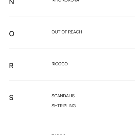
N
NIKONOROVA
O
OUT OF REACH
R
RICOCO
S
SCANDALIS
SHTRIPLING