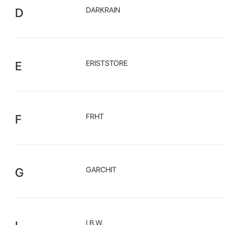
D
DARKRAIN
E
ERISTSTORE
F
FRHT
G
GARCHIT
I.B.W.