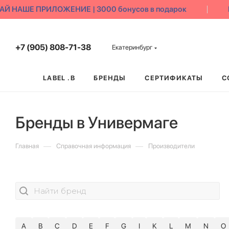
 НАШЕ ПРИЛОЖЕНИЕ | 3000 бонусов в подарок
Б
+7 (905) 808-71-38
Екатеринбург
LABEL .B
БРЕНДЫ
СЕРТИФИКАТЫ
С
Бренды в Универмаге
—
—
Главная
Справочная информация
Производители
A
B
C
D
E
F
G
I
K
L
M
N
O