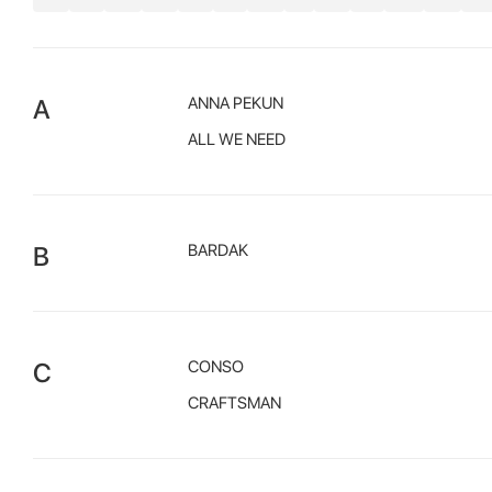
A
ANNA PEKUN
ALL WE NEED
B
BARDAK
C
CONSO
CRAFTSMAN