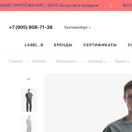
Е ПРИЛОЖЕНИЕ | 3000 бонусов в подарок
БЕСПЛ
+7 (905) 808-71-38
Екатеринбург
LABEL .B
БРЕНДЫ
СЕРТИФИКАТЫ
С
—
—
—
—
Главная
Каталог
Мужчинам
Одежда
Брюки