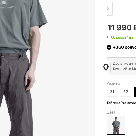
11 990
Осталась 1 шт
+360
бону
Доступно для
Большой на Ма
Размер
31
32
Таблица Размеро
Цвет