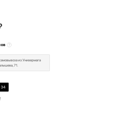
₽
сов
 самовывоза из Универмага
лышева, 71.
34
в