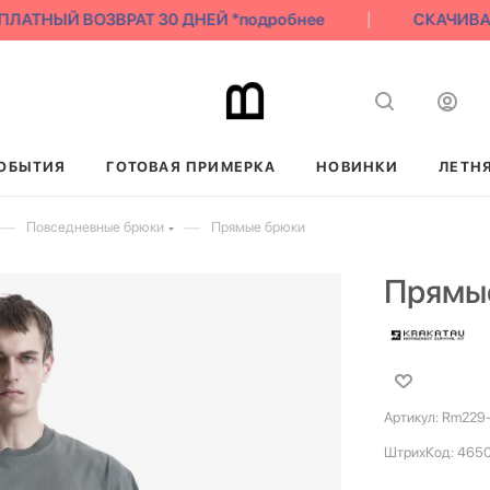
АТНЫЙ ВОЗВРАТ 30 ДНЕЙ *подробнее
СКАЧИВАЙ 
ОБЫТИЯ
ГОТОВАЯ ПРИМЕРКА
НОВИНКИ
ЛЕТН
—
—
Повседневные брюки
Прямые брюки
Прямы
Артикул:
Rm229
ШтрихКод:
465