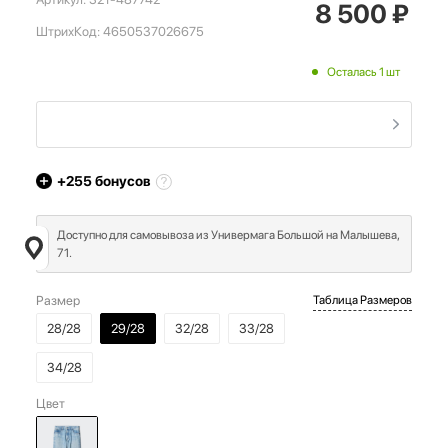
8 500
₽
ШтрихКод:
4650537026675
Осталась 1 шт
+255
бонусов
Доступно для самовывоза из Универмага Большой на Малышева,
71.
Размер
Таблица Размеров
28/28
29/28
32/28
33/28
34/28
Цвет