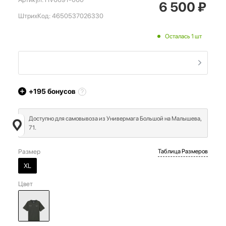
6 500
₽
ШтрихКод:
4650537026330
Осталась 1 шт
+195
бонусов
Доступно для самовывоза из Универмага Большой на Малышева,
71.
Размер
Таблица Размеров
XL
Цвет