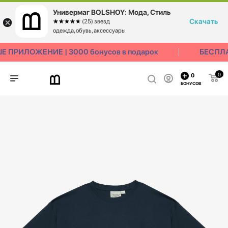
Универмаг BOLSHOY: Мода, Стиль
Скачать
☆☆☆☆☆
★★★★★
(25) звезд
одежда, обувь, аксессуары
 ПРИЛОЖЕНИЕ | 3000 бонусов в подарок
БЕСПЛА
0
0
БОНУСОВ