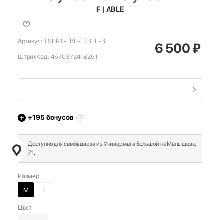
F | ABLE
Артикул:
TSHRT-FBL-FTBLL-BL
6 500
₽
ШтрихКод:
4670372418251
+195
бонусов
Доступно для самовывоза из Универмага Большой на Малышева,
71.
Размер
M
L
Цвет