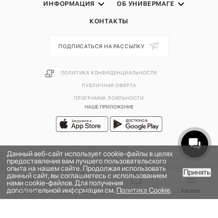
ИНФОРМАЦИЯ
ОБ УНИВЕРМАГЕ
КОНТАКТЫ
ПОДПИСАТЬСЯ НА РАССЫЛКУ
ПОЛИТИКА КОНФИДЕНЦИАЛЬНОСТИ
ПУБЛИЧНАЯ ОФЕРТА
ПРОГРАММА ЛОЯЛЬНОСТИ
НАШЕ ПРИЛОЖЕНИЕ
Данный веб-сайт использует cookie-файлы в целях
предоставления вам лучшего пользовательского
опыта на нашем сайте. Продолжая использовать
Принять
данный сайт, вы соглашаетесь с использованием
В КОРЗИНУ
нами cookie-файлов. Для получения
дополнительной информации см.
Политика Cookie
.
2026 © УНИВЕРМАГ БОЛЬШОЙ | ООО "НЬЮ МАРКЕТ"
Главная
Бренды
Корзина
Каталог