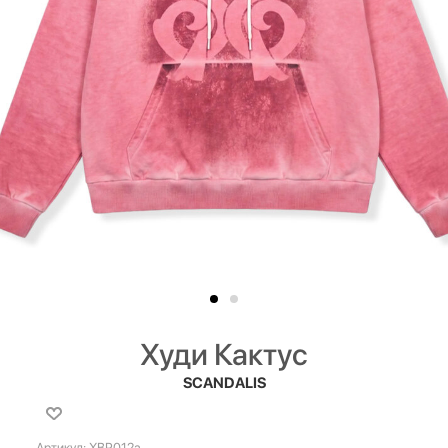
Худи Кактус
SCANDALIS
Артикул:
ХВР012а