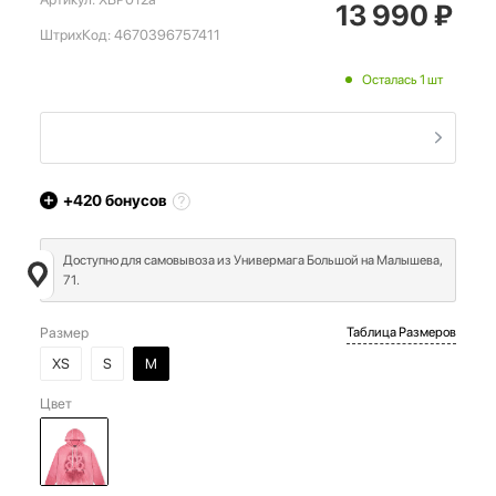
13 990
₽
ШтрихКод:
4670396757411
Осталась 1 шт
+420
бонусов
Доступно для самовывоза из Универмага Большой на Малышева,
71.
Размер
Таблица Размеров
XS
S
M
Цвет