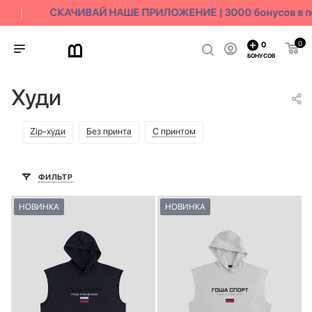
СКАЧИВАЙ НАШЕ ПРИЛОЖЕНИЕ | 3000 бонусов в по
0
0
БОНУСОВ
Худи
Zip-худи
Без принта
С принтом
ФИЛЬТР
НОВИНКА
НОВИНКА