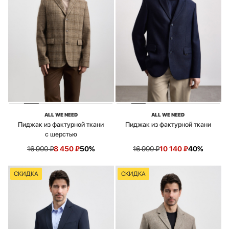
ALL WE NEED
ALL WE NEED
Пиджак из фактурной ткани
Пиджак из фактурной ткани
с шерстью
16 900
₽
8 450
₽
50%
16 900
₽
10 140
₽
40%
СКИДКА
СКИДКА