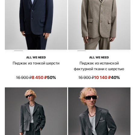
ALL WE NEED
ALL WE NEED
Пиджак из тонкой шерсти
Пиджак из испанской
фактурной ткани с шерстью
16 900
₽
8 450
₽
50%
16 900
₽
10 140
₽
40%