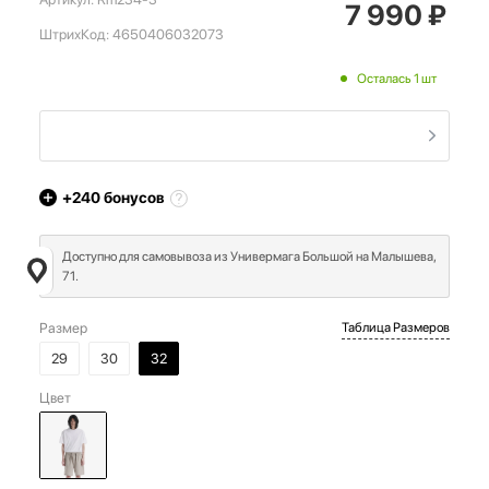
7 990
₽
ШтрихКод:
4650406032073
Осталась 1 шт
+240
бонусов
Доступно для самовывоза из Универмага Большой на Малышева,
71.
Размер
Таблица Размеров
29
30
32
Цвет