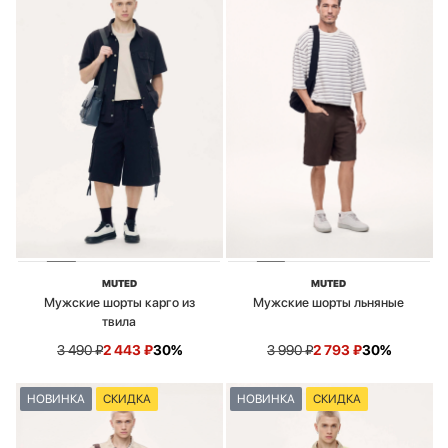
MUTED
MUTED
Мужские шорты карго из
Мужские шорты льняные
твила
3 490
₽
2 443
₽
30%
3 990
₽
2 793
₽
30%
НОВИНКА
СКИДКА
НОВИНКА
СКИДКА