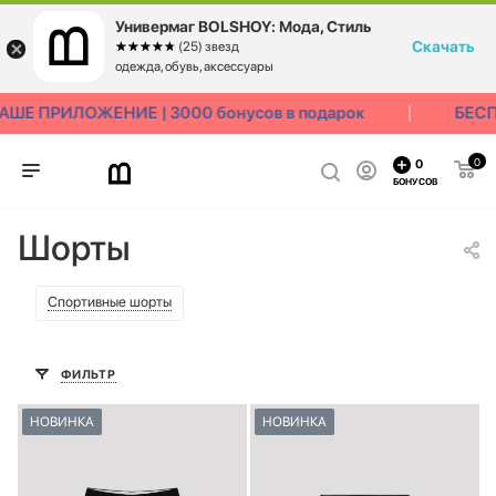
Универмаг BOLSHOY: Мода, Стиль
Скачать
☆☆☆☆☆
★★★★★
(25) звезд
одежда, обувь, аксессуары
Е ПРИЛОЖЕНИЕ | 3000 бонусов в подарок
БЕСПЛ
0
0
БОНУСОВ
Шорты
Спортивные шорты
ФИЛЬТР
НОВИНКА
НОВИНКА