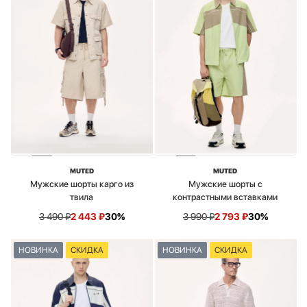
MUTED
MUTED
Мужские шорты карго из
Мужские шорты с
твила
контрастными вставками
3 490
₽
2 443
₽
30%
3 990
₽
2 793
₽
30%
НОВИНКА
СКИДКА
НОВИНКА
СКИДКА