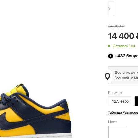
24 000
₽
14 400
Осталась 1 шт
+432
бону
Доступно для
Большой на Ма
Размер
42,5 евро
Таблица Размеро
Цвет