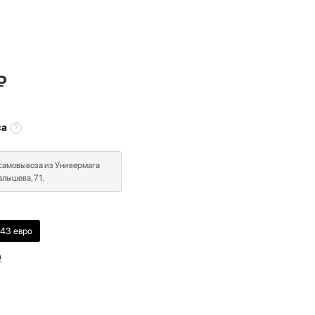
₽
са
 самовывоза из Универмага
лышева, 71.
43 евро
в