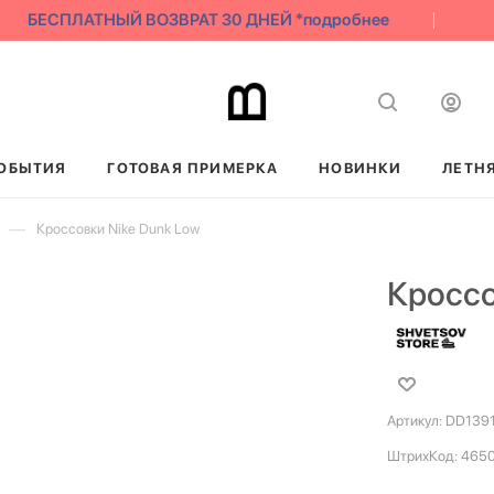
БЕСПЛАТНЫЙ ВОЗВРАТ 30 ДНЕЙ *подробнее
ОБЫТИЯ
ГОТОВАЯ ПРИМЕРКА
НОВИНКИ
ЛЕТН
—
Кроссовки Nike Dunk Low
Кроссо
Артикул:
DD139
ШтрихКод:
465