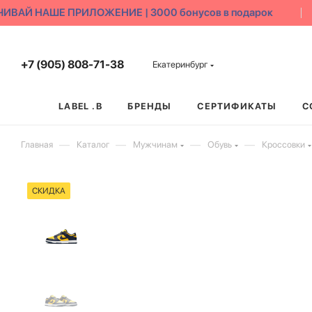
ВАЙ НАШЕ ПРИЛОЖЕНИЕ | 3000 бонусов в подарок
+7 (905) 808-71-38
Екатеринбург
LABEL .B
БРЕНДЫ
СЕРТИФИКАТЫ
С
—
—
—
—
Главная
Каталог
Мужчинам
Обувь
Кроссовки
СКИДКА