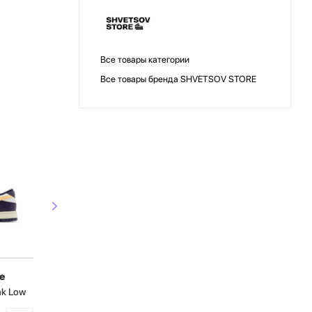
Все товары категории
Все товары бренда SHVETSOV STORE
СКИДКА
СКИДКА
e
shvetsov store
shvetsov s
nk Low
Кроссовки Nike Dunk Low
Кроссовки Nike