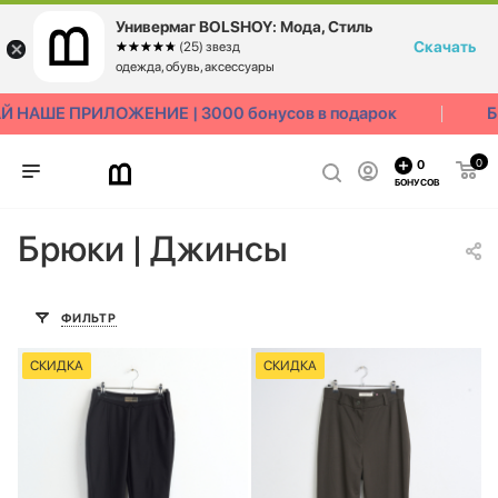
Универмаг BOLSHOY: Мода, Стиль
Скачать
☆☆☆☆☆
★★★★★
(25) звезд
одежда, обувь, аксессуары
 НАШЕ ПРИЛОЖЕНИЕ | 3000 бонусов в подарок
Б
0
0
БОНУСОВ
Брюки | Джинсы
ФИЛЬТР
СКИДКА
СКИДКА