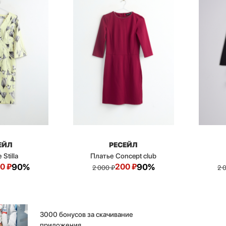
ЕЙЛ
РЕСЕЙЛ
Stilla
Платье Concept club
0
₽
90%
200
₽
90%
2 000
₽
2 
3000 бонусов за скачивание
приложения