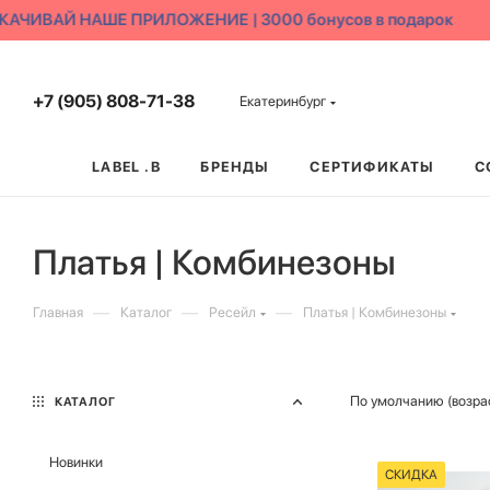
ЧИВАЙ НАШЕ ПРИЛОЖЕНИЕ | 3000 бонусов в подарок
+7 (905) 808-71-38
Екатеринбург
LABEL .B
БРЕНДЫ
СЕРТИФИКАТЫ
С
Платья | Комбинезоны
—
—
—
Главная
Каталог
Ресейл
Платья | Комбинезоны
По умолчанию (возра
КАТАЛОГ
Новинки
СКИДКА