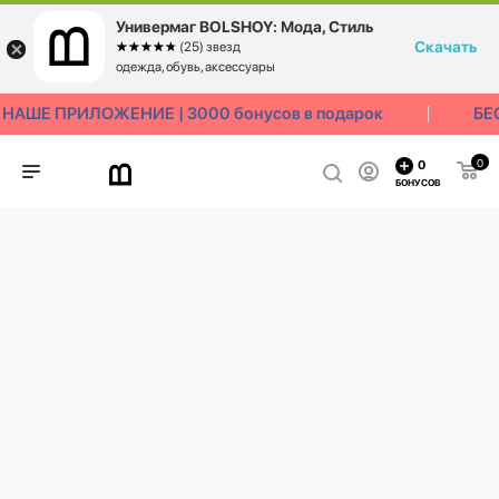
Универмаг BOLSHOY: Мода, Стиль
Скачать
☆☆☆☆☆
★★★★★
(25) звезд
одежда, обувь, аксессуары
АШЕ ПРИЛОЖЕНИЕ | 3000 бонусов в подарок
БЕС
0
0
БОНУСОВ