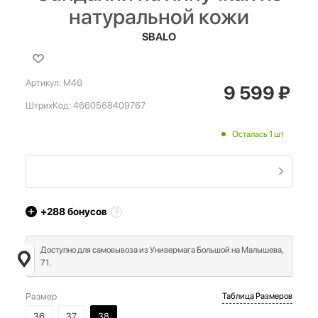
натуральной кожи
SBALO
Артикул:
M46
9 599
₽
ШтрихКод:
4660568409767
Осталась 1 шт
+288
бонусов
Доступно для самовывоза из Универмага Большой на Малышева,
71.
Размер
Таблица Размеров
36
37
38