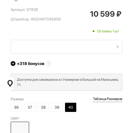
Артикул:
STR28
10 599
₽
ШтрихКод:
4620497045856
Осталась 1 шт
+318
бонусов
Доступно для самовывоза из Универмага Большой на Малышева,
71.
Размер
Таблица Размеров
36
37
38
39
40
Цвет