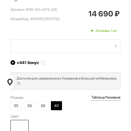
Артикул:
616l-03-n412 (24)
14 690
₽
ШтрихКод:
4630632653792
Осталась 1 шт
+441
бонус
Доступно для самовывоза из Универмага Большой на Малышева,
71.
Размер
Таблица Размеров
35
36
38
40
Цвет