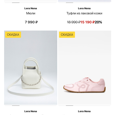
Lera Nena
Lera Nena
Мюли
Туфли из лаковой кожи
7 990
₽
18 990
₽
15 190
₽
20%
СКИДКА
СКИДКА
Lera Nena
Lera Nena