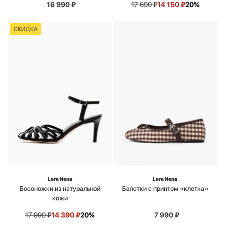
16 990
₽
17 690
₽
14 150
₽
20%
СКИДКА
Lera Nena
Lera Nena
Босоножки из натуральной
Балетки с принтом «клетка»
кожи
17 990
₽
14 390
₽
20%
7 990
₽