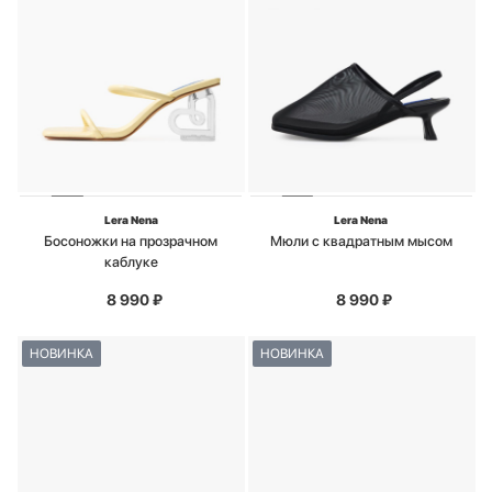
Lera Nena
Lera Nena
Босоножки на прозрачном
Мюли с квадратным мысом
каблуке
8 990
₽
8 990
₽
НОВИНКА
НОВИНКА