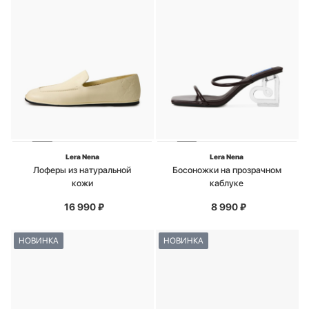
Lera Nena
Lera Nena
Лоферы из натуральной
Босоножки на прозрачном
кожи
каблуке
16 990
₽
8 990
₽
НОВИНКА
НОВИНКА