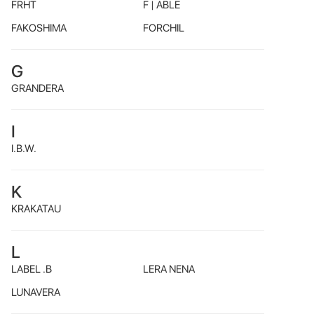
FRHT
F | ABLE
FAKOSHIMA
FORCHIL
G
GRANDERA
I
I.B.W.
K
KRAKATAU
L
LABEL .B
LERA NENA
LUNAVERA