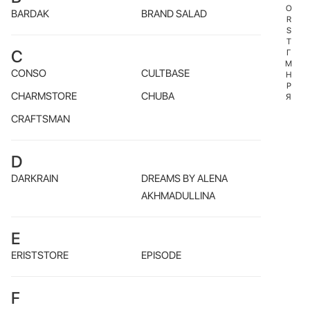
O
BARDAK
BRAND SALAD
R
S
T
C
Г
М
CONSO
CULTBASE
Н
Р
CHARMSTORE
CHUBA
Я
CRAFTSMAN
D
DARKRAIN
DREAMS BY ALENA
AKHMADULLINA
E
ERISTSTORE
EPISODE
F