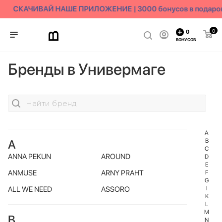
СКАЧИВАЙ НАШЕ ПРИЛОЖЕНИЕ | 3000 бонусов в подаро
0
0
БОНУСОВ
Бренды в Универмаге
A
B
A
C
ANNA PEKUN
AROUND
D
E
ANMUSE
ARNY PRAHT
F
G
I
ALL WE NEED
ASSORO
K
L
M
B
N