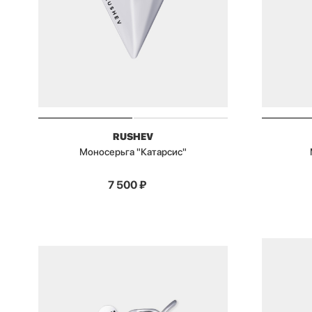
RUSHEV
Моносерьга "Катарсис"
7 500
₽