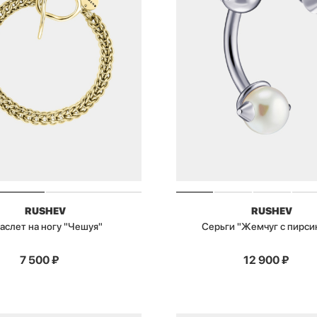
RUSHEV
RUSHEV
аслет на ногу "Чешуя"
Серьги "Жемчуг с пирси
7 500
₽
12 900
₽