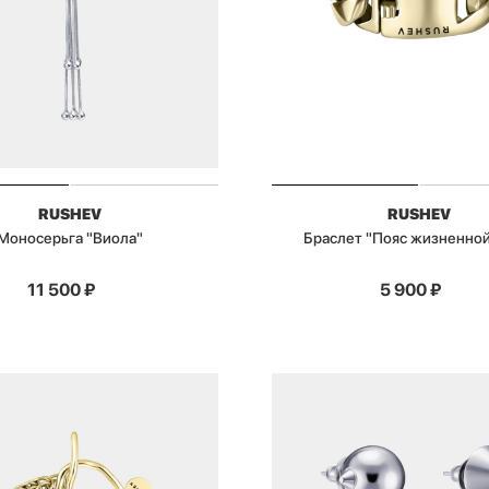
RUSHEV
RUSHEV
Моносерьга "Виола"
Браслет "Пояс жизненной
11 500
₽
5 900
₽