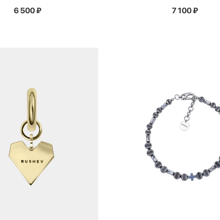
6 500
₽
7 100
₽