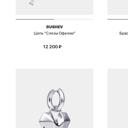
RUSHEV
Цепь "Слезы Офелии"
Бра
12 200
₽