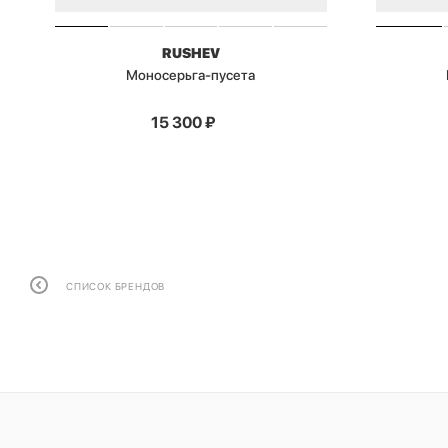
RUSHEV
Моносерьга-пусета
15 300
₽
СПИСОК БРЕНДОВ