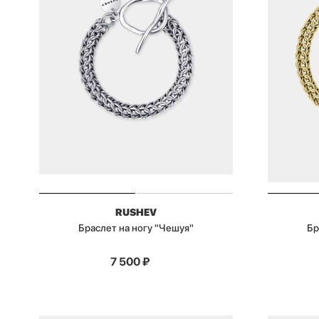
RUSHEV
Браслет на ногу "Чешуя"
Бр
7 500
₽