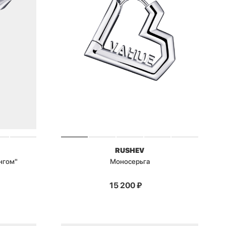
RUSHEV
нгом"
Моносерьга
15 200
₽