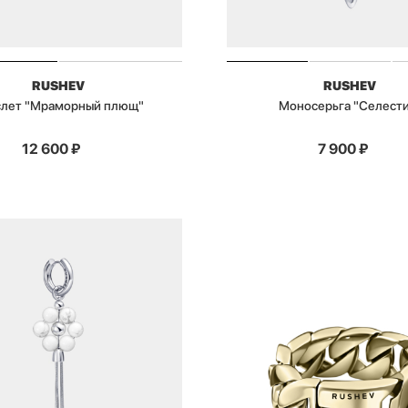
RUSHEV
RUSHEV
слет "Мраморный плющ"
Моносерьга "Селести
12 600
₽
7 900
₽