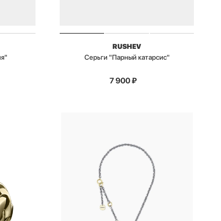
RUSHEV
я"
Серьги "Парный катарсис"
7 900
₽