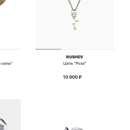
RUSHEV
 силы"
Цепь "Роза"
10 900
₽