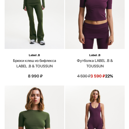
Label .B
Label .B
Брюки клеш из бифлекса
Футболка LABEL .B &
LABEL .B & TOUSSUN
TOUSSUN
8 990
₽
4 590
₽
3 590
₽
22%