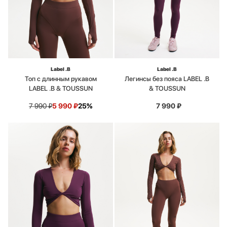
Label .B
Label .B
Топ с длинным рукавом
Легинсы без пояса LABEL .B
LABEL .B & TOUSSUN
& TOUSSUN
7 990
₽
5 990
₽
25%
7 990
₽