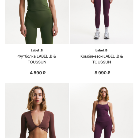
Label .B
Label .B
Футболка LABEL .B &
Комбинезон LABEL .B &
TOUSSUN
TOUSSUN
4 590
₽
8 990
₽