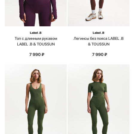
Label .B
Label .B
Топ с длинным рукавом
Легинсы без пояса LABEL .B
LABEL .B & TOUSSUN
& TOUSSUN
7 990
₽
7 990
₽