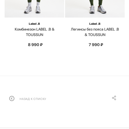
Label .B
Label .B
Комбинезон LABEL .B &
Легинсы без пояса LABEL .B
TOUSSUN
& TOUSSUN
8 990
₽
7 990
₽
НАЗАД К СПИСКУ