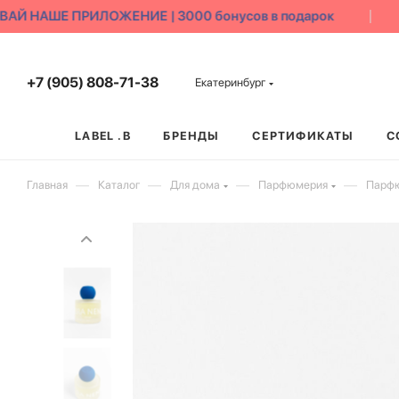
Й НАШЕ ПРИЛОЖЕНИЕ | 3000 бонусов в подарок
+7 (905) 808-71-38
Екатеринбург
LABEL .B
БРЕНДЫ
СЕРТИФИКАТЫ
С
—
—
—
—
Главная
Каталог
Для дома
Парфюмерия
Парфю