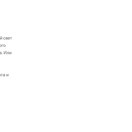
й свет
ого
а. Или
та и