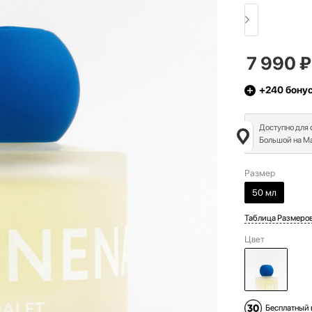
7 990
₽
+240
бону
Доступно для
Большой на Ма
Размер
50 мл
Таблица Размеро
Цвет
Бесплатный 