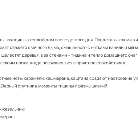
ты заходишь в теплый дом после долгого дня. Представь, как мягки
омат свежего свечного дыма, смешанного с нотками ванили и мягк
м шелестят деревья, а за стенами – тишина и тепло домашнего очаг
 твоим ногам, когда погружаешься в приятное спокойствие».
уютные ноты карамели, кашмерана, каштана создают настроение ую
е.Верный спутник в моменты тишины и размышлений.
ожжевельник;
шмеран;