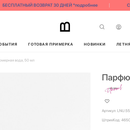
БЕСПЛАТНЫЙ ВОЗВРАТ 30 ДНЕЙ *подробнее
СК
ОБЫТИЯ
ГОТОВАЯ ПРИМЕРКА
НОВИНКИ
ЛЕТН
мерная вода, 50 мл
Парфюм
Артикул:
LNU.55
ШтрихКод:
465